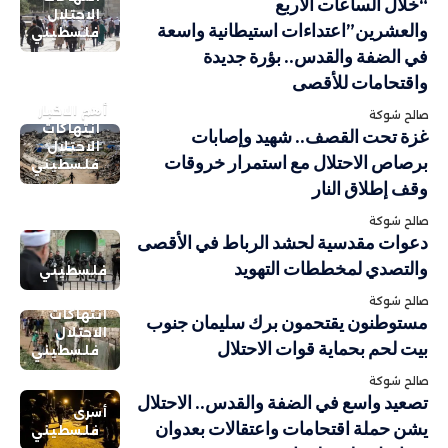
“خلال الساعات الأربع
الاحتلال
والعشرين”اعتداءات استيطانية واسعة
فلسطيني
في الضفة والقدس.. بؤرة جديدة
واقتحامات للأقصى
أهم الاخبار
صالح شوكة
انتهاكات
غزة تحت القصف.. شهيد وإصابات
الاحتلال
برصاص الاحتلال مع استمرار خروقات
فلسطيني
وقف إطلاق النار
صالح شوكة
دعوات مقدسية لحشد الرباط في الأقصى
والتصدي لمخططات التهويد
فلسطيني
صالح شوكة
انتهاكات
مستوطنون يقتحمون برك سليمان جنوب
الاحتلال
بيت لحم بحماية قوات الاحتلال
فلسطيني
صالح شوكة
تصعيد واسع في الضفة والقدس.. الاحتلال
أسرى
يشن حملة اقتحامات واعتقالات بعدوان
فلسطيني