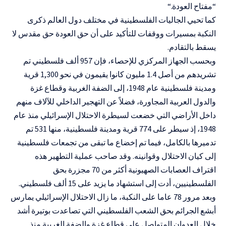
“مفتاح العودة
“.
كما تحيي الجاليات الفلسطينية في مختلف دول العالم ذكرى
النكبة بمسيرات ووقفات للتأكيد على أن حق العودة حق مقدس لا
يسقط بالتقادم
.
وبحسب الجهاز المركزي للإحصاء، فإن 957 ألف فلسطيني تم
تشريدهم من أصل 1.4 مليون كانوا يقيمون في نحو 1,300 قرية
ومدينة فلسطينية عام 1948، إلى الضفة الغربية وقطاع غزة
والدول العربية المجاورة، فضلاً عن التهجير الداخلي للآلاف منهم
داخل الأراضي التي خضعت لسيطرة الاحتلال الإسرائيلي منذ عام
1948، إذ سيطر على 774 قرية ومدينة فلسطينية، منها 531 تم
تدميرها بالكامل، فيما تم إخضاع ما تبقى من تجمعات فلسطينية
إلى كيان الاحتلال وقوانينه. وقد صاحب عملية التطهير هذه
اقتراف العصابات الصهيونية أكثر من 70 مجزرة بحق
الفلسطينيين، أدت إلى استشهاد ما يزيد على 15 ألف فلسطيني
.
وبعد مرور 78 عاما على النكبة، ما زال الاحتلال الإسرائيلي يمارس
أبشع الجرائم بحق الشعب الفلسطيني التي تصاعدت بوتيرة أشد
خلال العدوان المتواصل على قطاع غزة والضفة الغربية منذ