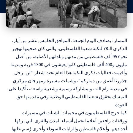
المسار : يصادف اليوم الجمعة، الموافق الخامس عشر من أيار،
الذكرى الـ78 لنكبة شعبنا الفلسطيني، والتي كان ضحيتها تهجير
نحو 957 ألف فلسطيني من مدنهم وبلداتهم الأصلية، من أصل
مليون و400 ألف فلسطيني كانوا يعيشون في 1300 قرية ومدينة
.
وأقيمت فعاليات ذكرى النكبة هذا العام تحت شعار: “لن نرحل..
جذورنا أعمق من دماركم”، وشملت مسيرة ومهرجان مركزي
في مدينة رام الله، وبمشاركة رسمية وشعبية واسعة، تأكيدا على
التمسك بحقوق شعبنا الفلسطيني الوطنية وفي مقدمتها حق
العودة.
كما خرج الفلسطينيون في مخيمات الشتات في مسيرات
ووقفات رافعين أعلاما تحمل أسماء المدن والقرى التي تركها
أجدادهم، وأعلام فلسطين والرايات السوداء وأخرى رُسم عليها