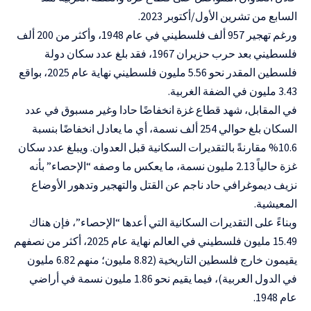
السابع من تشرين الأول/أكتوبر 2023
.
ورغم تهجير 957 ألف فلسطيني في عام 1948، وأكثر من 200 ألف
فلسطيني بعد حرب حزيران 1967، فقد بلغ عدد سكان دولة
فلسطين المقدر نحو 5.56 مليون فلسطيني نهاية عام 2025، بواقع
3.43 مليون في الضفة الغربية
.
في المقابل، شهد قطاع غزة انخفاضًا حادا وغير مسبوق في عدد
السكان بلغ حوالي 254 ألف نسمة، أي ما يعادل انخفاضًا بنسبة
10.6% مقارنةً بالتقديرات السكانية قبل العدوان. ويبلغ عدد سكان
غزة حالياً 2.13 مليون نسمة، ما يعكس ما وصفه “الإحصاء” بأنه
نزيف ديموغرافي حاد ناجم عن القتل والتهجير وتدهور الأوضاع
المعيشية.
وبناءً على التقديرات السكانية التي أعدها “الإحصاء”، فإن هناك
15.49 مليون فلسطيني في العالم نهاية عام 2025، أكثر من نصفهم
يقيمون خارج فلسطين التاريخية (8.82 مليون؛ منهم 6.82 مليون
في الدول العربية)، فيما يقيم نحو 1.86 مليون نسمة في أراضي
عام 1948.