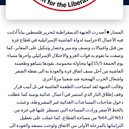
المسار ■ أصدرت الجبهة الديمقراطية لتحرير فلسطين بياناً أدانت
فيه الأعمال الاجرامية لدولة الفاشية الإسرائيلية في قطاع غزة
من قتل واغتيالات ونسف وتدمير وحصار وتنكيل على المعابر، كما
وصفت ما تقوم به قوات الغزو والاحتلال الإسرائيلي وآخرها مساء
يوم الجمعة 15/5 إنها محاولة محمومة، يقودها نتنياهو وطغمته
الفاشية من أجل نسف اتفاق غزة والعودة به الى نقطة الصفر
واشعال الحرب الهمجية ضد شعبنا مرةً أخرى.
وقالت الجبهة لقد استباحت الطغمة الفاشية في تل أبيب قرار
وقف إطلاق النار الذي استمر في أعمال عدائية يومية كما عطلت
دخول شاحنات المساعدات الغذائية غير المشروطة، وعبثت
بالخط الأصفر وزادت المساحة التي تسيطر عليها في غزة من
53% الى 64% من مساحة القطاع، كما عملت على تعطيل
التزاماتها بالمرحلة الأولى من الاتفاق ولوحت بنسفه والعودة الى