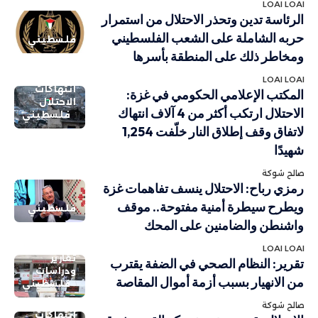
LOAI LOAI
الرئاسة تدين وتحذر الاحتلال من استمرار
حربه الشاملة على الشعب الفلسطيني
فلسطيني
ومخاطر ذلك على المنطقة بأسرها
LOAI LOAI
انتهاكات
المكتب الإعلامي الحكومي في غزة:
الاحتلال
الاحتلال ارتكب أكثر من 4 آلاف انتهاك
فلسطيني
لاتفاق وقف إطلاق النار خلّفت 1,254
شهيدًا
صالح شوكة
رمزي رباح: الاحتلال ينسف تفاهمات غزة
ويطرح سيطرة أمنية مفتوحة.. موقف
فلسطيني
واشنطن والضامنين على المحك
LOAI LOAI
تقارير
تقرير: النظام الصحي في الضفة يقترب
ودراسات
من الانهيار بسبب أزمة أموال المقاصة
فلسطيني
صالح شوكة
انتهاكات