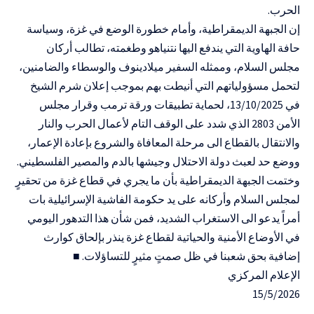
الحرب.
إن الجبهة الديمقراطية، وأمام خطورة الوضع في غزة، وسياسة
حافة الهاوية التي يندفع اليها نتنياهو وطغمته، تطالب أركان
مجلس السلام، وممثله السفير ميلادينوف والوسطاء والضامنين،
لتحمل مسؤولياتهم التي أنيطت بهم بموجب إعلان شرم الشيخ
في 13/10/2025، لحماية تطبيقات ورقة ترمب وقرار مجلس
الأمن 2803 الذي شدد على الوقف التام لأعمال الحرب والنار
والانتقال بالقطاع الى مرحلة المعافاة والشروع بإعادة الإعمار،
ووضع حد لعبث دولة الاحتلال وجيشها بالدم والمصير الفلسطيني.
وختمت الجبهة الديمقراطية بأن ما يجري في قطاع غزة من تحقيرٍ
لمجلس السلام وأركانه على يد حكومة الفاشية الإسرائيلية بات
أمراً يدعو الى الاستغراب الشديد، فمن شأن هذا التدهور اليومي
في الأوضاع الأمنية والحياتية لقطاع غزة ينذر بإلحاق كوارث
إضافية بحق شعبنا في ظل صمتٍ مثيرٍ للتساؤلات. ■
الإعلام المركزي
15/5/2026