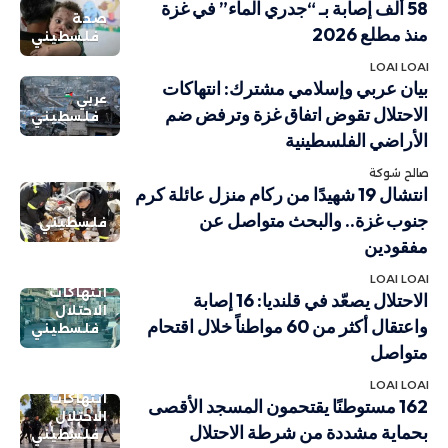
58 ألف إصابة بـ “جدري الماء” في غزة
صحة
منذ مطلع 2026
فلسطيني
LOAI LOAI
بيان عربي وإسلامي مشترك: انتهاكات
عربي
الاحتلال تقوض اتفاق غزة وترفض ضم
فلسطيني
الأراضي الفلسطينية
صالح شوكة
انتشال 19 شهيدًا من ركام منزل عائلة كرم
جنوب غزة.. والبحث متواصل عن
فلسطيني
مفقودين
LOAI LOAI
انتهاكات
الاحتلال يصعّد في قلنديا: 16 إصابة
الاحتلال
واعتقال أكثر من 60 مواطناً خلال اقتحام
فلسطيني
متواصل
LOAI LOAI
انتهاكات
162 مستوطنًا يقتحمون المسجد الأقصى
الاحتلال
بحماية مشددة من شرطة الاحتلال
فلسطيني