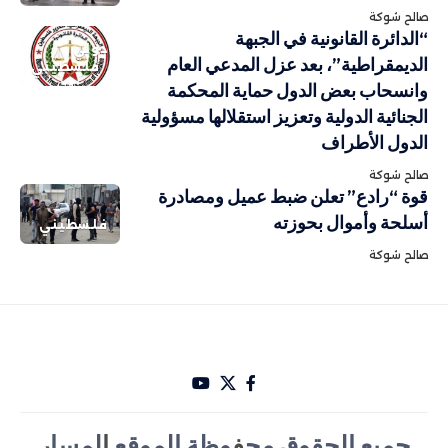
صالح شوكة
“الدائرة القانونية في الجبهة
دولي
الديمقراطية”، بعد عزل المدعي العام
فلسطيني
وانسحاب بعض الدول حماية المحكمة
الجنائية الدولية وتعزيز استقلالها مسؤولية
الدول الأطراف
صالح شوكة
قوة “رادع” تعلن ضبط عميل ومصادرة
أسلحة وأموال بحوزته
فلسطيني
صالح شوكة
جميع الحقوق مح
ف
وظة الموقع
ا
لمسار