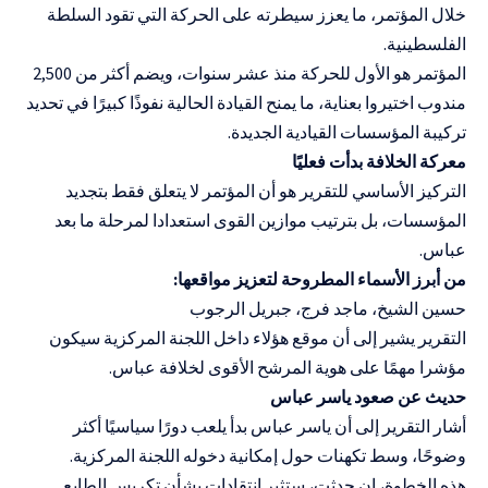
خلال المؤتمر، ما يعزز سيطرته على الحركة التي تقود السلطة
الفلسطينية.
المؤتمر هو الأول للحركة منذ عشر سنوات، ويضم أكثر من 2,500
مندوب اختيروا بعناية، ما يمنح القيادة الحالية نفوذًا كبيرًا في تحديد
تركيبة المؤسسات القيادية الجديدة.
معركة الخلافة بدأت فعليًا
التركيز الأساسي للتقرير هو أن المؤتمر لا يتعلق فقط بتجديد
المؤسسات، بل بترتيب موازين القوى استعدادا لمرحلة ما بعد
عباس.
من أبرز الأسماء المطروحة لتعزيز مواقعها:
حسين الشيخ، ماجد فرج، جبريل الرجوب
التقرير يشير إلى أن موقع هؤلاء داخل اللجنة المركزية سيكون
مؤشرا مهمًا على هوية المرشح الأقوى لخلافة عباس.
حديث عن صعود ياسر عباس
أشار التقرير إلى أن ياسر عباس بدأ يلعب دورًا سياسيًا أكثر
وضوحًا، وسط تكهنات حول إمكانية دخوله اللجنة المركزية.
هذه الخطوة، إن حدثت، ستثير انتقادات بشأن تكريس الطابع