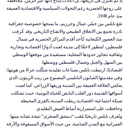
إذ لم تُختزل في تاريخها، بل أعادت إنتاج ذاتها عبر الزمن، محافظةً
على روحها الحضرية رغم التحولات السياسية والاقتصادية العميقة
منذ عام 1948.
تقع نابلس بين جبلي عيبال وجرزيم، ما يمنحها خصوصية جغرافية
نادرة تجمع بين الانغلاق الطبيعي والانفتاح التاريخي. وقد عُرفت
منذ العصور الكنعانية كأحد أقدم المراكز الحضرية في شمال
فلسطين، لتتطور لاحقًا إلى مدينة لعبت أدوارًا اقتصادية وتجارية
وثقافية تتجاوز حدودها المحلية، مستفيدة من موقعها الوسطي
بين السهل والجبل وشمال فلسطين ووسطها.
اقتصاديًا، ارتبطت نابلس بصناعات تقليدية شكّلت جزءًا من هويتها،
وفي مقدمتها الصابون النابلسي المصنوع من زيت الزيتون، الذي
يعكس العلاقة العميقة بين المدينة وريفها الزراعي. كما لعبت
أسواقها القديمة دور القلب النابض للحياة اليومية، حيث تشكلت
شبكة اجتماعية–اقتصادية ربطت المدينة بالقرى المحيطة
وحافظت على استمرارية أنماط العيش التقليدي.
وتُعرف نابلس تاريخيًا بلقب “دمشق الصغرى” نتيجة تشابه بنيتها
العمرانية مع المدن الشامية، من حيث الأسواق المسقوفة والأزقة