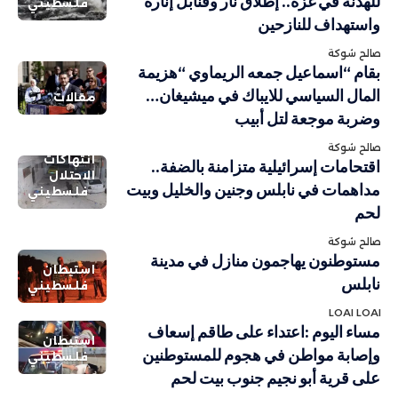
للهدنة في غزة.. إطلاق نار وقنابل إنارة
فلسطيني
واستهداف للنازحين
صالح شوكة
بقام “اسماعيل جمعه الريماوي “هزيمة
المال السياسي للايباك في ميشيغان…
مقالات
وضربة موجعة لتل أبيب
صالح شوكة
انتهاكات
اقتحامات إسرائيلية متزامنة بالضفة..
الاحتلال
مداهمات في نابلس وجنين والخليل وبيت
فلسطيني
لحم
صالح شوكة
مستوطنون يهاجمون منازل في مدينة
استيطان
نابلس
فلسطيني
LOAI LOAI
مساء اليوم :اعتداء على طاقم إسعاف
استيطان
وإصابة مواطن في هجوم للمستوطنين
فلسطيني
على قرية أبو نجيم جنوب بيت لحم