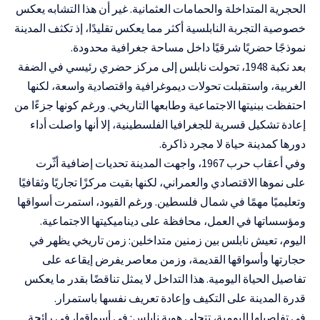
الحجرية المتداخلة والحمامات العثمانية. غير أن هذا التشابه يعكس
خصوصية التجربة النابلسية أكثر مما يعكس تقليدًا، إذ تكثف المدينة
نموذجًا حضريًا شرقيًا داخل مساحة جغرافية محدودة.
بعد نكبة 1948، تحولت نابلس إلى مركز حضري رئيسي في الضفة
الغربية، واستقبلت تحولات ديموغرافية واقتصادية واسعة، لكنها
احتفظت ببنيتها الاجتماعية وطابعها التاريخي. ورغم كونها جزءًا من
إعادة تشكيل قسرية للجغرافيا الفلسطينية، إلا أنها واصلت أداء
دورها كمدينة حياة لا مجرد ذاكرة.
وفي أعقاب حرب 1967، واجهت المدينة تحديات إضافية أثّرت
على نموها الاقتصادي والعمراني، لكنها بقيت مركزًا تجاريًا وثقافيًا
وتعليميًا مهمًا في شمال فلسطين. ورغم القيود، استمرت أسواقها
ومؤسساتها في العمل، محافظة على ديناميكيتها الاجتماعية.
اليوم، تعيش نابلس بين زمنين متداخلين: زمن تاريخي يظهر في
حجارتها وأسواقها القديمة، وزمن معاصر يفرض إيقاعه على
تفاصيل الحياة اليومية. هذا التداخل لا يمثل تناقضًا بقدر ما يعكس
قدرة المدينة على التكيف وإعادة تعريف نفسها باستمرار.
في تفاصيلها اليومية، تتجلى هوية نابلس: في أسواقها، في رائحة