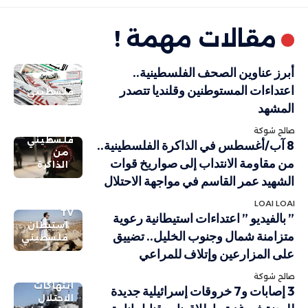
مقالات مهمة !
أبرز عناوين الصحف الفلسطينية..
اعتداءات المستوطنين وقلنديا تتصدر
فلسطيني
المشهد
صالح شوكة
فلسطيني
8 آب/أغسطس في الذاكرة الفلسطينية..
من
من مقاومة الانتداب إلى صواريخ قوات
الذاكرة
الشهيد عمر القاسم في مواجهة الاحتلال
LOAI LOAI
TV
” بالفيديو ” اعتداءات استيطانية رعوية
استيطان
متزامنة شمال وجنوب الخليل.. تضييق
فلسطيني
على المزارعين وإتلاف للمراعي
صالح شوكة
انتهاكات
3 إصابات و7 خروقات إسرائيلية جديدة
الاحتلال