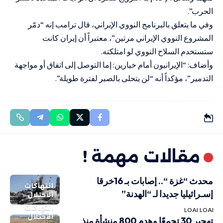
الحرب”.
وفي ما يتعلق بالبرنامج النووي الإيراني، قال ترامب إنه “دمّر
المشروع النووي الإيراني مرتين”، معتبراً أن إيران كانت
ستستخدم السلاح النووي لو امتلكته.
وأضاف: “الإيرانيون أمام خيارين: إما التوصل إلى اتفاق أو مواجهة
التدمير”، مؤكداً أنه “لن يتحلى بالصبر لفترة طويلة”.
مقالات مهمة !
محدث “غزة “.. إصابات بـ 16خرقا
انتهاكات
إسـرائيليا جديدا لـ “الهدنة”
الاحتلال
انتهاكات
LOAI LOAI
الاحتلال
تهجير 30 تجمعًا وهدم 800 منشأة منذ