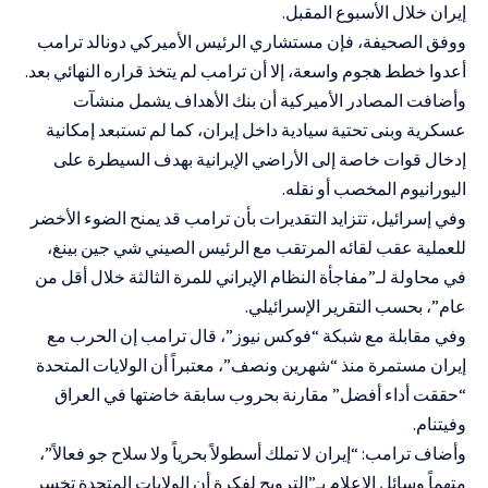
إيران خلال الأسبوع المقبل.
ووفق الصحيفة، فإن مستشاري الرئيس الأميركي دونالد ترامب
أعدوا خطط هجوم واسعة، إلا أن ترامب لم يتخذ قراره النهائي بعد.
وأضافت المصادر الأميركية أن بنك الأهداف يشمل منشآت
عسكرية وبنى تحتية سيادية داخل إيران، كما لم تستبعد إمكانية
إدخال قوات خاصة إلى الأراضي الإيرانية بهدف السيطرة على
اليورانيوم المخصب أو نقله.
وفي إسرائيل، تتزايد التقديرات بأن ترامب قد يمنح الضوء الأخضر
للعملية عقب لقائه المرتقب مع الرئيس الصيني شي جين بينغ،
في محاولة لـ”مفاجأة النظام الإيراني للمرة الثالثة خلال أقل من
عام”، بحسب التقرير الإسرائيلي.
وفي مقابلة مع شبكة “فوكس نيوز”، قال ترامب إن الحرب مع
إيران مستمرة منذ “شهرين ونصف”، معتبراً أن الولايات المتحدة
“حققت أداء أفضل” مقارنة بحروب سابقة خاضتها في العراق
وفيتنام.
وأضاف ترامب: “إيران لا تملك أسطولاً بحرياً ولا سلاح جو فعالاً”،
متهماً وسائل الإعلام بـ”الترويج لفكرة أن الولايات المتحدة تخسر