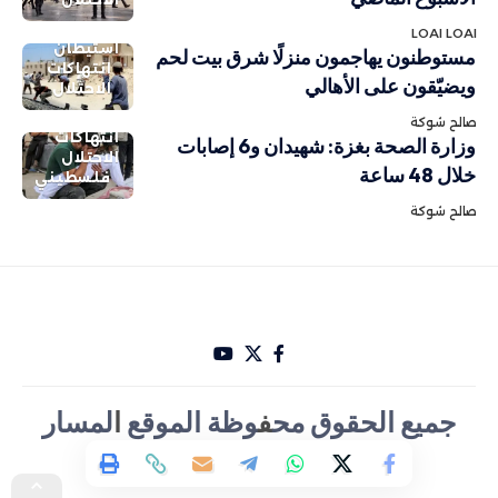
LOAI LOAI
استيطان
مستوطنون يهاجمون منزلًا شرق بيت لحم
انتهاكات
ويضيّقون على الأهالي
الاحتلال
صالح شوكة
انتهاكات
وزارة الصحة بغزة: شهيدان و6 إصابات
الاحتلال
خلال 48 ساعة
فلسطيني
صالح شوكة
جميع الحقوق مح
ف
وظة الموقع
ا
لمسار
الأخباري تصميم Hakam