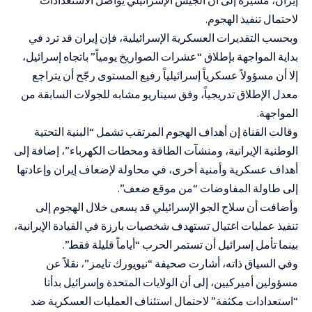
لاحتمال تنفيذ الهجوم.
وبحسب التقديرات العسكرية الإسرائيلية، فإن إيران قد ترد في
بداية المواجهة بإطلاق “عشرات الصواريخ يومياً” باتجاه إسرائيل،
إلا أن مسؤولاً عسكرياً إسرائيلياً رفيع المستوى رجّح أن يتراجع
معدل الإطلاق تدريجياً، وفق سيناريو مشابه للجولات السابقة من
المواجهة.
وقالت القناة إن أهداف الهجوم المرتقب تشمل “البنية التحتية
الوطنية الإيرانية، ومنشآت الطاقة ومحطات الكهرباء”، إضافة إلى
أهداف عسكرية وأمنية أخرى، في محاولة لإضعاف إيران وإعادتها
إلى طاولة المفاوضات “من موقع ضعف”.
وأضافت أن سلاح الجو الإسرائيلي قد يسعى خلال الهجوم إلى
تنفيذ عمليات اغتيال تستهدف شخصيات بارزة في القيادة الإيرانية،
بينما تأمل إسرائيل أن تستمر الحرب “أياماً قليلة فقط”.
وفي السياق ذاته، أشارت صحيفة “نيويورك تايمز”، نقلاً عن
مسؤولين أميركيين، إلى أن الولايات المتحدة وإسرائيل بدأتا
“استعدادات مكثفة” لاحتمال استئناف العمليات العسكرية ضد