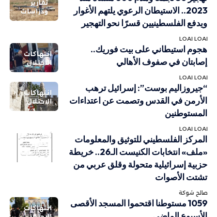
تقارير
2023.. الاستيطان الرعوي يلتهم الأغوار
ودراسات
ويدفع الفلسطينيين قسرًا نحو التهجير
LOAI LOAI
هجوم استيطاني على بيت فوريك..
انتهاكات
إصابتان في صفوف الأهالي
الاحتلال
LOAI LOAI
“جيروزاليم بوست”: إسرائيل ترهب
انتهاكات
الأرمن في القدس وتصمت عن اعتداءات
الاحتلال
المستوطنين
LOAI LOAI
أهم الاخبار
المركز الفلسطيني للتوثيق والمعلومات
تقارير
«ملف» انتخابات الكنيست الـ26.. خريطة
ودراسات
حزبية إسرائيلية متحولة وقلق عربي من
تشتت الأصوات
صالح شوكة
1059 مستوطنا اقتحموا المسجد الأقصى
انتهاكات
الأسبوع الماضي
الاحتلال