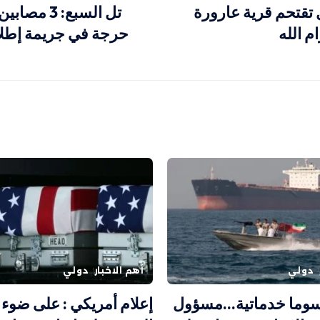
 تقتحم قرية عارورة
تل السبع: 3 
 الله
حرجة في جريمة إطلاق
دولي
أهم الاخبار
دولي
وما خدماتية…مسؤول
إعلام أمريكي : على ضوء 