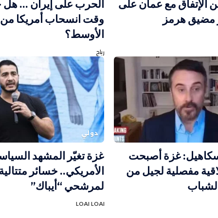
لن الإتفاق مع عمان على
الحرب على إيران … هل 
ر مضيق هرمز
وقت انسحاب أمريكا من
الأوسط؟
رباح
دولي
كاهيل: غزة أصبحت
غزة تغيّر المشهد السيا
قية مفصلية لجيل من
الأمريكي.. خسائر متتالية
الشباب
لمرشحي “أيباك”
LOAI LOAI