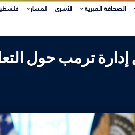
الصحافة العبرية
الأسرى
المسار
فلسطين
خل إدارة ترمب حول الت