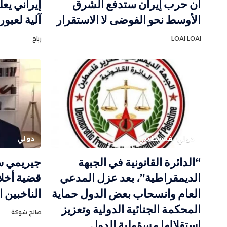
أن حرب إيران ستدفع الشرق
إيراني يع
الأوسط نحو الفوضى لا الاستقرار
آلية لعبو
LOAI LOAI
رباح
دولي
فلسطيني
دولي
“الدائرة القانونية في الجبهة
جيريمي س
الديمقراطية”، بعد عزل المدعي
قضية أخلا
العام وانسحاب بعض الدول حماية
الناخبين 
المحكمة الجنائية الدولية وتعزيز
صالح شوكة
استقلالها مسؤولية الدول