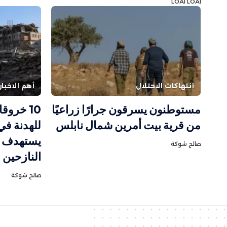
LOAI LOAI
انتهاكات الاحتلال
أهم الاخبار
مستوطنون يسرقون جرارًا زراعيًا
10 خروق
من قرية بيت أمرين شمال نابلس
للهدنة في
يستهدف م
صالح شوكة
النازحين
صالح شوكة