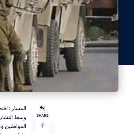
المسار : اقت
SHARE
وسط انتشار ل
المواطنين و