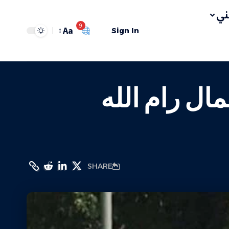
ي
9
Aa
Sign In
ال رام الله
SHARE