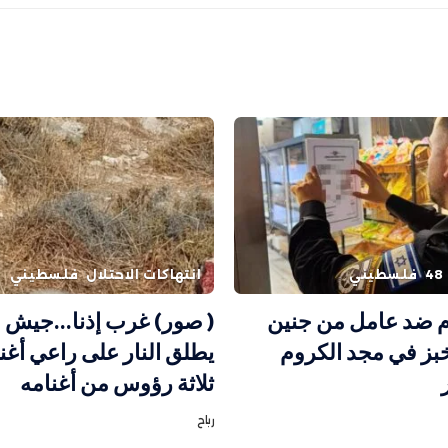
فلسطيني
انتهاكات الاحتلال
فلسطيني
ام ضد عامل من جنين
( صور) غرب إذنا…جيش ال
بز في مجد الكروم
يطلق النار على راعي أغن
ثلاثة رؤوس من أغنامه
رباح