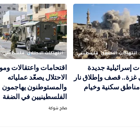
انتهاكات الاحتلال
فلسطيني
انتهاكات الاحتلال
فلسطيني
ات إسرائيلية جديدة
اقتحامات واعتقالات ومو
 غزة.. قصف وإطلاق نار
الاحتلال يصعّد عملياته
ناطق سكنية وخيام
والمستوطنون يهاجمون
الفلسطينيين في الضفة
صالح شوكة