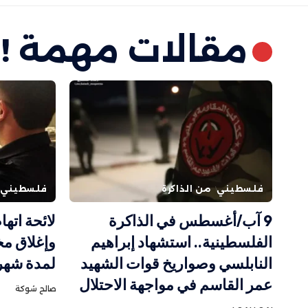
مقالات مهمة !
فلسطيني
من الذاكرة
فلسطيني 48
9 آب/أغسطس في الذاكرة
لائحة اته
الفلسطينية.. استشهاد إبراهيم
وإغلاق مخ
النابلسي وصواريخ قوات الشهيد
لمدة شهر
عمر القاسم في مواجهة الاحتلال
صالح شوكة