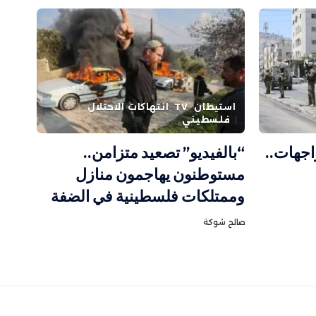
استيطان
TV
انتهاكات الاحتلال
فلسطيني
اجهات..
“بالفيديو” تصعيد متزامن..
مستوطنون يهاجمون منازل
وممتلكات فلسطينية في الضفة
صالح شوكة