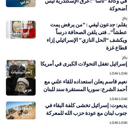
في وكالة “ناسا” : غرق الإسكندرية ليس
عربي
أضحوكة
رباح
انتهاكات
بقلم: جدعون ليفي : “من يرفض يمت
الاحتلال
عطشاً”.. فتى يلقن الصحافة درساً
إسرائيليات
ويكشف “الحل النازي” الإسرائيلي إزاء
قطاع غزة
رباح
إسرائيل تغفل التحولات الكبرى في أمريكا
إسرائيليات
LOAI LOAI
نعيم قاسم يعلن استعداده للقاء علني مع
أحمد الشرع: سوريا المستقرة سند للبنان
عربي
LOAI LOAI
في
يديعوت: إسرائيل تخشى كلفة البقاء في
المواجهة
جنوب لبنان مع عودة حزب الله للمعركة
عربي
LOAI LOAI