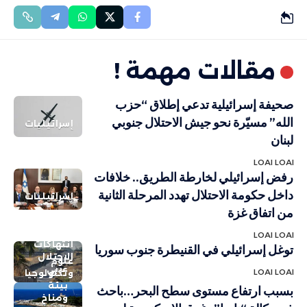
مقالات مهمة !
صحيفة إسرائيلية تدعي إطلاق “حزب
الله” مسيّرة نحو جيش الاحتلال جنوبي
إسرائيليات
لبنان
LOAI LOAI
رفض إسرائيلي لخارطة الطريق.. خلافات
داخل حكومة الاحتلال تهدد المرحلة الثانية
إسرائيليات
من اتفاق غزة
LOAI LOAI
انتهاكات
توغل إسرائيلي في القنيطرة جنوب سوريا
الاحتلال
علوم
عربي
LOAI LOAI
وتكنولوجيا
بيئة
بسبب ارتفاع مستوى سطح البحر…باحث
ومناخ