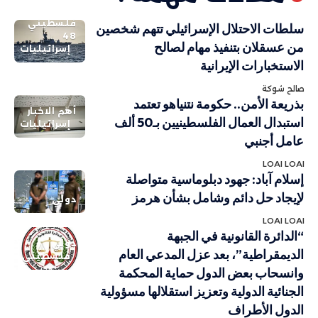
فلسطيني
سلطات الاحتلال الإسرائيلي تتهم شخصين
48
من عسقلان بتنفيذ مهام لصالح
إسرائيليات
الاستخبارات الإيرانية
صالح شوكة
بذريعة الأمن.. حكومة نتنياهو تعتمد
أهم الاخبار
استبدال العمال الفلسطينيين بـ50 ألف
إسرائيليات
عامل أجنبي
LOAI LOAI
إسلام آباد: جهود دبلوماسية متواصلة
لإيجاد حل دائم وشامل بشأن هرمز
دولي
LOAI LOAI
“الدائرة القانونية في الجبهة
دولي
الديمقراطية”، بعد عزل المدعي العام
فلسطيني
وانسحاب بعض الدول حماية المحكمة
الجنائية الدولية وتعزيز استقلالها مسؤولية
الدول الأطراف