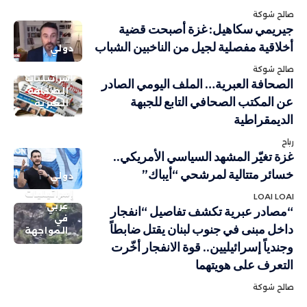
صالح شوكة
جيريمي سكاهيل: غزة أصبحت قضية
أخلاقية مفصلية لجيل من الناخبين الشباب
دولي
صالح شوكة
إسرائيليات
الصحافة العبرية… الملف اليومي الصادر
الصحافة
عن المكتب الصحافي التابع للجبهة
العبرية
الديمقراطية
رباح
غزة تغيّر المشهد السياسي الأمريكي..
خسائر متتالية لمرشحي “أيباك”
دولي
إسرائيليات
LOAI LOAI
عربي
“مصادر عبرية تكشف تفاصيل “انفجار
في
داخل مبنى في جنوب لبنان يقتل ضابطاً
المواجهة
وجندياً إسرائيليين.. قوة الانفجار أخّرت
التعرف على هويتهما
صالح شوكة