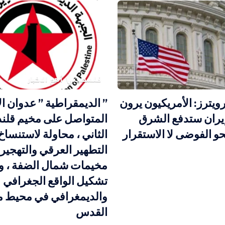
فلسطيني
أهم الاخبار
ويترز: الأمريكيون يرون
” الديمقراطية ” عدوان ال
يران ستدفع الشرق
المتواصل على مخيم قلندي
و الفوضى لا الاستقرار
الثاني ، محاولة لاستنساخ
التطهير العرقي والتهجير
مخيمات شمال الضفة ، و
تشكيل الواقع الجغرافي
والديمغرافي في محيط م
القدس