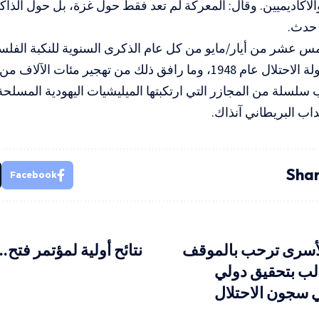
لأكاديميين. وقال: المعركة لم تعد فقط حول غزة، بل حول الذاك
 حدث.
س عشر من أيار/مايو من كل عام الذكرى السنوية للنكبة الفلسطي
خلالها قيام دولة الاحتلال عام 1948، وما رافق ذلك من تهجير مئات
سلسلة من المجازر التي ارتكبتها الميليشيات اليهودية المسلح
اب البريطاني آنذاك.
Shar
Facebook
لأسرى ترحب بالموقف
نتائح أولية لمؤتمر فت
لب بتحقيق دولي
ي سجون الاحتلال