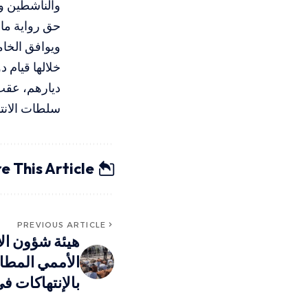
والناشطين وا
حق رواية ما
ويوافق الخام
ديارهم، عقب 
سلطات الانتد
e This Article
PREVIOUS ARTICLE
هيئة شؤون ا
الأممي المطا
بالإنتهاكات ف