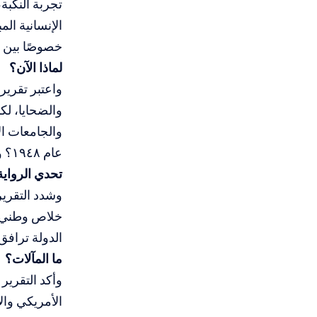
تجربة النكبة
الإنسانية ال
خصوصًا بين ا
لماذا الآن؟
واعتبر تقرير
والضحايا، لك
والجامعات ا
عام ١٩٤٨؟ ولماذا غابت روايتهم عن الخطاب الغربي الرسمي؟
تحدي الرواية 
وشدد التقرير
خلاص وطني، م
الدولة ترافق
ما المآلات؟
وأكد التقرير
الأمريكي وال