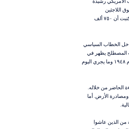
ب الأمريكي رشيدة
 والتأكيد على حقوق اللاجئين
الفلسطينيين، بالتزامن مع دعم نواب آخرين، بينهم النائبة ديليا راميريز، التي كتبت أن ٧٥٠ ألف
 داخل الخطاب السياسي
بات المصطلح يظهر في
بيانات وتصريحات نواب أمريكيين، مع ربط مباشر بين تهجير الفلسطينيين عام ١٩٤٨ وما يجري اليوم
ة الحاضر من خلاله.
 ومصادرة الأرض. أما
ية.
 من الذين عاشوا