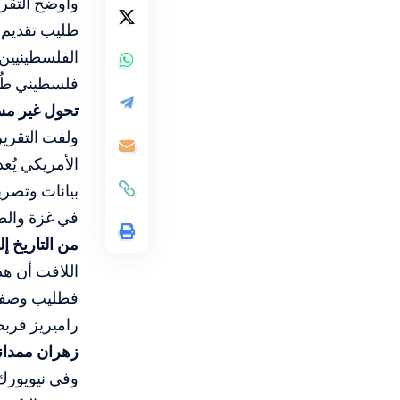
وأوضح التقري
فلسطيني طُردوا، وأن أ
تحول غير م
ولفت التقرير
الأمريكي يُع
في غزة والضف
من التاريخ إ
اللافت أن هذ
فطليب وصفت ا
راميريز فربط
زهران ممداني
وفي نيويورك