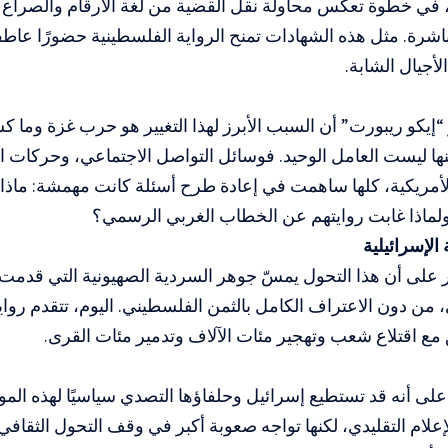
، في خطوة تعكس محاولة نقل القضية من لغة الأرقام والصراع 
مباشرة. مثل هذه الشهادات تمنح الرواية الفلسطينية حضورًا عاطف
لأجيال الشابة.
 “إيكو ريبورت” أن السبب الأبرز لهذا التغيير هو حرب غزة وما 
نها ليست العامل الوحيد. فوسائل التواصل الاجتماعي، وحركات الع
لأمريكية، كلها ساهمت في إعادة طرح أسئلة كانت مهمشة: ماذا
الإسرائيلية
 على أن هذا التحول يمسّ جوهر السردية الصهيونية التي قدمت
ن دون الاعتراف الكامل بالثمن الفلسطيني. اليوم، تتقدم رواي
 مع اقتلاع شعب وتهجير مئات الآلاف وتدمير مئات القرى.
 على أنه قد تستطيع إسرائيل وحلفاؤها التصدي سياسيًا لهذه ال
إعلام التقليدي، لكنها تواجه صعوبة أكبر في وقف التحول الثقافي