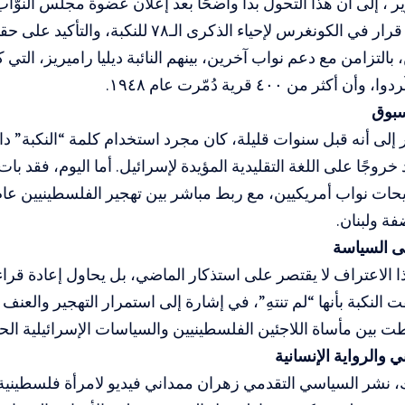
ر ، إلى أن هذا التحول بدا واضحًا بعد إعلان عضوة مجلس النوّا
طليب تقديم قرار في الكونغرس لإحياء الذكرى الـ٧٨ للنكبة،
كثر من ٤٠٠ قرية دُمّرت عام ١٩٤٨.
سبوق
 إلى أنه قبل سنوات قليلة، كان مجرد استخدام كلمة “النكبة”
د خروجًا على اللغة التقليدية المؤيدة لإسرائيل. أما اليوم، فقد 
ة ولبنان.
لى السياسة
ا الاعتراف لا يقتصر على استذكار الماضي، بل يحاول إعادة قراء
لنكبة بأنها “لم تنتهِ”، في إشارة إلى استمرار التهجير والعنف
ت بين مأساة اللاجئين الفلسطينيين والسياسات الإسرائيلية الحال
 والرواية الإنسانية
، نشر السياسي التقدمي زهران ممداني فيديو لامرأة فلسطينية