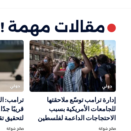
مقالات مهمة !
دولي
دولي
إدارة ترامب توسّع ملاحقتها
ترامب: ال
للجامعات الأمريكية بسبب
قريبًا جدً
الاحتجاجات الداعمة لفلسطين
لتحقيق تق
صالح شوكة
صالح شوكة