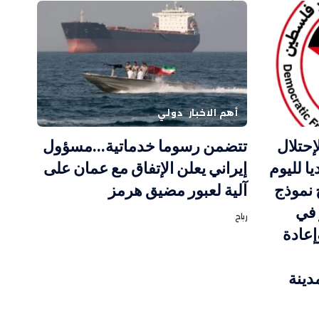
أهم الاخبار
دولي
إحتلال
تتضمن رسوما خدماتية…مسؤول
ا لليوم
إيراني يعلن الإتفاق مع عمان على
 نموذج
آلية لعبور مضيق هرمز
 في
رباح
إعادة
دينة