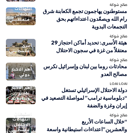
صالح شوكة
انتهاكات
مستوطنون يهاجمون تجمع الكعابنة شرق
الاحتلال
رام الله ويصعّدون اعتداءاتهم بحق
فلسطيني
التجمعات البدوية
صالح شوكة
هيئة الأسرى: تحديد أماكن احتجاز 29
أسرى
معتقلاً من غزة في سجون الاحتلال
فلسطيني
صالح شوكة
محادثات روما بين لبنان وإسرائيل تكرس
أهم الاخبار
مصالح العدو
دولي
LOAI LOAI
أهم الاخبار
دولة الاحتلال الإسرائيلي تستغل
تقارير
“دبلوماسية ترامب” لمواصلة التصعيد في
ودراسات
إيران وغزة والضفة
استيطان
صالح شوكة
انتهاكات
“خلال الساعات الأربع
الاحتلال
والعشرين”اعتداءات استيطانية واسعة
فلسطيني