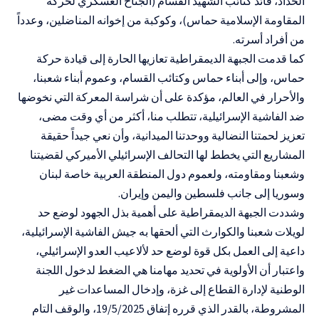
الحداد، قائد كتائب الشهيد القسام (الجناح العسكري لحركة
المقاومة الإسلامية حماس)، وكوكبة من إخوانه المناضلين، وعدداً
من أفراد أسرته.
كما قدمت الجبهة الديمقراطية تعازيها الحارة إلى قيادة حركة
حماس، وإلى أبناء حماس وكتائب القسام، وعموم أبناء شعبنا،
والأحرار في العالم، مؤكدة على أن شراسة المعركة التي نخوضها
ضد الفاشية الإسرائيلية، تتطلب منا، أكثر من أي وقت مضى،
تعزيز لحمتنا النضالية ووحدتنا الميدانية، وأن نعي جيداً حقيقة
المشاريع التي يخطط لها التحالف الإسرائيلي الأميركي لقضيتنا
وشعبنا ومقاومته، ولعموم دول المنطقة العربية خاصة لبنان
وسوريا إلى جانب فلسطين واليمن وإيران.
وشددت الجبهة الديمقراطية على أهمية بذل الجهود لوضع حد
لويلات شعبنا والكوارث التي ألحقها به جيش الفاشية الإسرائيلية،
داعية إلى العمل بكل قوة لوضع حد لألاعيب العدو الإسرائيلي،
واعتبار أن الأولوية في تحديد مهامنا هي الضغط لدخول اللجنة
الوطنية لإدارة القطاع إلى غزة، وإدخال المساعدات غير
المشروطة، بالقدر الذي قرره إتفاق 19/5/2025، والوقف التام