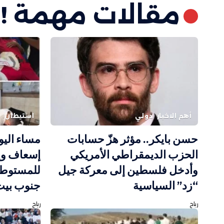
مقالات مهمة !
أهم الاخبار
دولي
استيطان
ف
حسن بايكر.. مؤثر هزّ حسابات
مساء اليو
الحزب الديمقراطي الأمريكي
إسعاف وإ
وأدخل فلسطين إلى معركة جيل
للمستوطني
“زد” السياسية
جنوب بيت
رباح
رباح