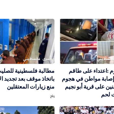
لسطيني
أسرى
فلسطيني
م :اعتداء على طاقم
مطالبة فلسطينية للصليب
صابة مواطن في هجوم
باتخاذ موقف بعد تجديد ال
ن على قرية أبو نجيم
منع زيارات المعتقلين
 لحم
رباح