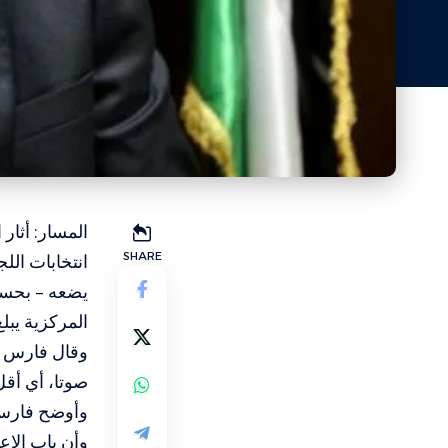
المسار: أثار
SHARE
يضعه – بحسب 
المركزية يبلغ 17 عضوا فق
صوتا، أي أقل
وأوضح فارس أن
وأن باب الاع