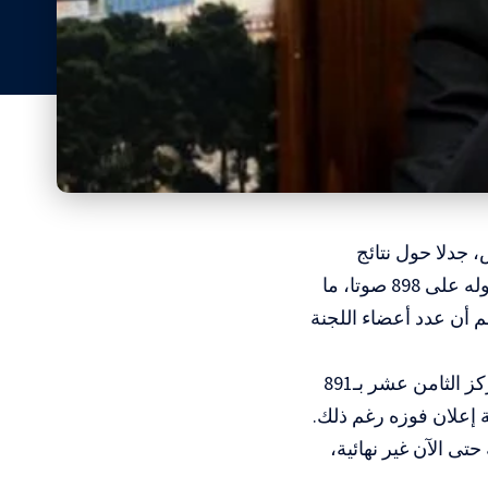
 جدلا حول نتائج
انتخابات اللجنة المركزية، بعدما أعلن مساء الأحد تلقيه بلاغا رسميا يفيد بحصوله على 898 صوتا، ما
 أن عدد أعضاء اللجنة
وقال فارس إن النتائج الأولية المتداولة أظهرت حصول محمد اشتية على المركز الثامن عشر بـ891
 إعلان فوزه رغم ذلك.
حتى الآن غير نهائية،