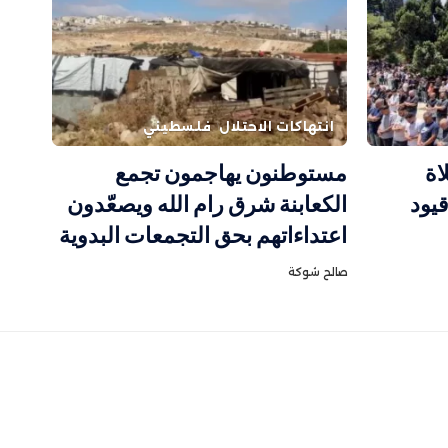
انتهاكات الاحتلال
فلسطيني
اة
مستوطنون يهاجمون تجمع
يود
الكعابنة شرق رام الله ويصعّدون
اعتداءاتهم بحق التجمعات البدوية
صالح شوكة