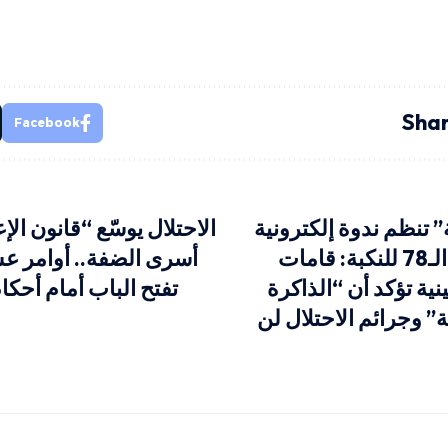
Shar
Facebook
 تنظم ندوة إلكترونية
الاحتلال يوسّع “قانون ال
إحياءً للذكرى الـ78 للنكبة: قامات
أسرى الضفة.. أوامر ع
ة تؤكد أن “الذاكرة
تفتح الباب أمام أحك
” وجرائم الاحتلال لن