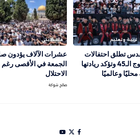
تربية وتعليم
فلسطيني
قدس تطلق احتفالات
عشرات الآلاف يؤدون صل
تخريج الفوج الـ45 وتؤكد ريادتها
الجمعة في الأقصى رغم ق
محليًا وعالميًا
الاحتلال
صالح شوكة