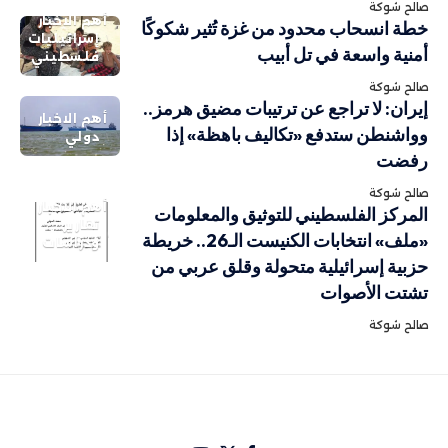
صالح شوكة
أهم الاخبار
خطة انسحاب محدود من غزة تُثير شكوكًا
إسرائيليات
أمنية واسعة في تل أبيب
فلسطيني
صالح شوكة
إيران: لا تراجع عن ترتيبات مضيق هرمز..
أهم الاخبار
وواشنطن ستدفع «تكاليف باهظة» إذا
دولي
رفضت
صالح شوكة
أهم الاخبار
المركز الفلسطيني للتوثيق والمعلومات
تقارير
«ملف» انتخابات الكنيست الـ26.. خريطة
ودراسات
حزبية إسرائيلية متحولة وقلق عربي من
تشتت الأصوات
صالح شوكة