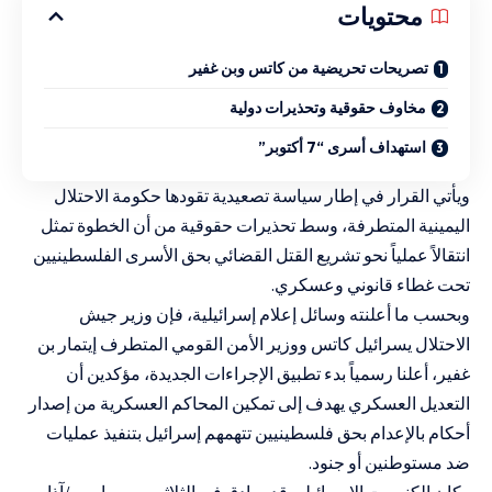
محتويات
تصريحات تحريضية من كاتس وبن غفير
مخاوف حقوقية وتحذيرات دولية
استهداف أسرى “7 أكتوبر”
ويأتي القرار في إطار سياسة تصعيدية تقودها حكومة الاحتلال
اليمينية المتطرفة، وسط تحذيرات حقوقية من أن الخطوة تمثل
انتقالاً عملياً نحو تشريع القتل القضائي بحق الأسرى الفلسطينيين
تحت غطاء قانوني وعسكري.
وبحسب ما أعلنته وسائل إعلام إسرائيلية، فإن وزير جيش
الاحتلال يسرائيل كاتس ووزير الأمن القومي المتطرف إيتمار بن
غفير، أعلنا رسمياً بدء تطبيق الإجراءات الجديدة، مؤكدين أن
التعديل العسكري يهدف إلى تمكين المحاكم العسكرية من إصدار
أحكام بالإعدام بحق فلسطينيين تتهمهم إسرائيل بتنفيذ عمليات
ضد مستوطنين أو جنود.
وكان الكنيست الإسرائيلي قد صادق في الثلاثين من مارس/آذار