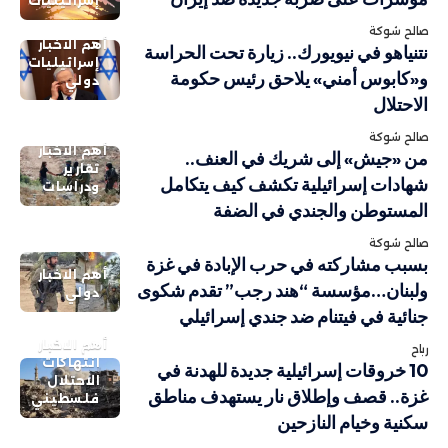
إسرائيليات
صالح شوكة
أهم الاخبار
نتنياهو في نيويورك.. زيارة تحت الحراسة
إسرائيليات
و«كابوس أمني» يلاحق رئيس حكومة
دولي
الاحتلال
صالح شوكة
أهم الاخبار
من «جيش» إلى شريك في العنف..
تقارير
شهادات إسرائيلية تكشف كيف يتكامل
ودراسات
المستوطن والجندي في الضفة
صالح شوكة
بسبب مشاركته في حرب الإبادة في غزة
أهم الاخبار
ولبنان…مؤسسة “هند رجب” تقدم شكوى
دولي
جنائية في فيتنام ضد جندي إسرائيلي
أهم الاخبار
رباح
انتهاكات
10 خروقات إسرائيلية جديدة للهدنة في
الاحتلال
غزة.. قصف وإطلاق نار يستهدف مناطق
فلسطيني
سكنية وخيام النازحين