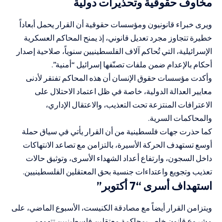
مخاوف حقوقية وتحذيرات دولية
ويرى خبراء قانونيون ومؤسسات حقوقية أن القرار يحمل أبعاداً
خطيرة تتجاوز مجرد تعديل قانوني، إذ يمنح المحاكم العسكرية
الإسرائيلية، التي تُحاكم آلاف الفلسطينيين سنوياً، صلاحية إصدار
أحكام بالإعدام ضمن ملفات تصنّفها إسرائيل “أمنية”.
وأكدت مؤسسات حقوق الإنسان أن هذه المحاكم تفتقر لأدنى
معايير العدالة الدولية، خاصة في ظل اعتماد الاحتلال على
الاعترافات المنتزعة تحت التعذيب، والاعتقال الإداري،
والمحاكمات السرية.
كما حذرت جهات فلسطينية من أن القرار يأتي في سياق حملة
أوسع تستهدف الحركة الأسيرة، بالتزامن مع تصاعد الانتهاكات
داخل السجون، وارتفاع أعداد الشهداء الأسرى، وتوثيق حالات
تعذيب وتجويع واعتداءات جنسية بحق المعتقلين الفلسطينيين.
استهداف أسرى “7 أكتوبر”
ويتزامن القرار أيضاً مع مصادقة الكنيست، الأسبوع الماضي، على
مشروع قانون خاص بمحاكمة معتقلين فلسطينيين تتهمهم