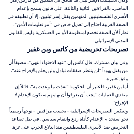
الماضي، بالقراءتين الثانية والثالثة، على قانون يسمح بإعدام
الأسرى الفلسطينيين المتهمين بقتل إسرائيليين، إلا أن تطبيقه في
الضفة الغربية احتاج إلى تعديل خاص في “أمر تعليمات الأمن”،
نظراً لأن الضفة تخضع لمنظومة الأوامر العسكرية وليس للقانون
المدني الإسرائيلي.
تصريحات تحريضية من كاتس وبن غفير
وفي بيان مشترك، قال كاتس إن “عهد الاحتواء انتهى”، مضيفاً أن
من يقتل يهوداً “لن ينتظر صفقات تبادل ولن يحلم بالإفراج عنه”،
وفق تعبيره.
أما بن غفير، فاعتبر أن الحكومة “نفذت ما وعدت به”، قائلاً إن
منفذي العمليات “يجب أن يعرفوا أن نهايتهم ستكون الإعدام لا
الإفراج”.
وتعكس التصريحات الإسرائيلية – بحسب مراقبين – توجهاً رسمياً
نحو استخدام الإعدام كأداة ردع وانتقام سياسي، في ظل تصاعد
التحريض ضد الأسرى الفلسطينيين منذ اندلاع الحرب على غزة.