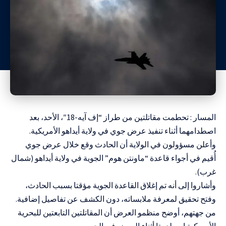
المسار : تحطمت مقاتلتين من طراز “إف آيه-18″، الأحد، بعد
اصطدامهما أثناء تنفيذ عرض جوي في ولاية أيداهو الأمريكية.
وأعلن مسؤولون في الولاية أن الحادث وقع خلال عرض جوي
أُقيم في أجواء قاعدة “ماونتن هوم” الجوية في ولاية أيداهو (شمال
غرب).
وأشاروا إلى أنه تم إغلاق القاعدة الجوية مؤقتا بسبب الحادث،
وفتح تحقيق لمعرفة ملابساته، دون الكشف عن تفاصيل إضافية.
من جهتهم، أوضح منظمو العرض أن المقاتلتين التابعتين للبحرية
الأمريكية اصطدمتا أثناء العرض في الجو.