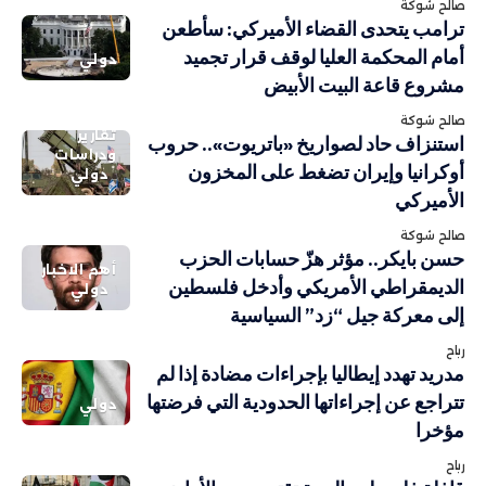
صالح شوكة
ترامب يتحدى القضاء الأميركي: سأطعن
أمام المحكمة العليا لوقف قرار تجميد
دولي
مشروع قاعة البيت الأبيض
صالح شوكة
تقارير
استنزاف حاد لصواريخ «باتريوت».. حروب
ودراسات
أوكرانيا وإيران تضغط على المخزون
دولي
الأميركي
صالح شوكة
حسن بايكر.. مؤثر هزّ حسابات الحزب
أهم الاخبار
الديمقراطي الأمريكي وأدخل فلسطين
دولي
إلى معركة جيل “زد” السياسية
رباح
مدريد تهدد إيطاليا بإجراءات مضادة إذا لم
تتراجع عن إجراءاتها الحدودية التي فرضتها
دولي
مؤخرا
رباح