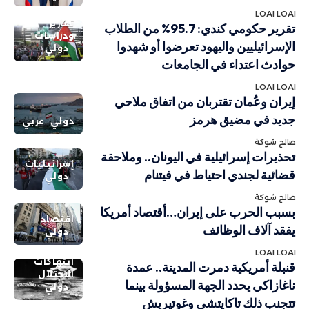
LOAI LOAI
تقارير
تقرير حكومي كندي: 95.7% من الطلاب
ودراسات
الإسرائيليين واليهود تعرضوا أو شهدوا
دولي
حوادث اعتداء في الجامعات
LOAI LOAI
إيران وعُمان تقتربان من اتفاق ملاحي
جديد في مضيق هرمز
دولي
عربي
صالح شوكة
تحذيرات إسرائيلية في اليونان.. وملاحقة
إسرائيليات
قضائية لجندي احتياط في فيتنام
دولي
صالح شوكة
بسبب الحرب على إيران…أقتصاد أمريكا
اقتصاد
يفقد آلاف الوظائف
دولي
LOAI LOAI
انتهاكات
قنبلة أمريكية دمرت المدينة.. عمدة
الاحتلال
ناغازاكي يحدد الجهة المسؤولة بينما
دولي
تتجنب ذلك تاكايتشي وغوتيريش