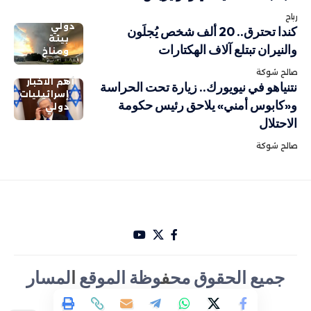
رباح
دولي
كندا تحترق.. 20 ألف شخص يُجلَون
بيئة
والنيران تبتلع آلاف الهكتارات
ومناخ
صالح شوكة
أهم الاخبار
نتنياهو في نيويورك.. زيارة تحت الحراسة
إسرائيليات
و«كابوس أمني» يلاحق رئيس حكومة
دولي
الاحتلال
صالح شوكة
جميع الحقوق مح
ف
وظة الموقع
ا
لمسار
الأخباري تصميم Hakam