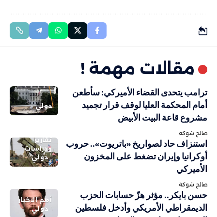
مقالات مهمة !
ترامب يتحدى القضاء الأميركي: سأطعن
أمام المحكمة العليا لوقف قرار تجميد
دولي
مشروع قاعة البيت الأبيض
صالح شوكة
تقارير
استنزاف حاد لصواريخ «باتريوت».. حروب
ودراسات
أوكرانيا وإيران تضغط على المخزون
دولي
الأميركي
صالح شوكة
حسن بايكر.. مؤثر هزّ حسابات الحزب
أهم الاخبار
الديمقراطي الأمريكي وأدخل فلسطين
دولي