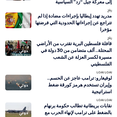
إلى معركة جيل “زد” السياسية
رباح
مدريد تهدد إيطاليا بإجراءات مضادة إذا لم
تتراجع عن إجراءاتها الحدودية التي فرضتها
دولي
مؤخرا
رباح
قافلة فلسطين البرية تقترب من الأراضي
المحتلة.. ألف متضامن من 30 دولة في
دولي
مسيرة لكسر العزلة عن الشعب
الفلسطيني
LOAI LOAI
لوفيغارو: ترامب عاجز عن الحسم..
وإيران تستخدم هرمز كورقة ضغط
دولي
استراتيجية
LOAI LOAI
نقابات بريطانية تطالب حكومة برنهام
بالضغط على ترامب لإنهاء الحرب مع
دولي