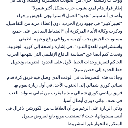
إطار قرار هام لمنع نشوب حرب بشكل أكثر شمولا”.
وأضاف أنه سيتم “تجديد” العمل الاستراتيجي للجيش وإجراء
“تغيير كبير” في جهود ردع الحرب، دون إعطاء مزيد من التفاصيل.
وذكرت وكالة الأنباء المركزية أن “الضباط القياديين على جميع
مستويات الجيش يجب أن يستمروا في رفع وعيهم الطبقي
واستشرافهم للعدوّ اللدود”، في إشارة واضحة إلى كوريا الجنوبية.
وتحدث كيم أيضا عن “سياسة الدفاع الإقليمي التي ينتهجها الحزب
الحاكم لتعزيز وحدات الخط الأول على الحدود الجنوبية، وتحويل
خط الحدود إلى حصن منيع”.
وجاءت هذه التصريحات في الوقت الذي وصل فيه فريق كرة قدم
نسائي كوري شمالي إلى الجنوب الأحد، في أول زيارة يقوم بها
فريق رياضي كوري شمالي منذ ما يقرب من ثماني سنوات للعب
في نصف نهائي دوري أبطال آسيا.
وتأتي الزيارة على الرغم من أن العلاقات بين الكوريتين لا تزال في
أدنى مستوياتها، حيث لا تستجيب بيونغ يانغ لعروض سيول
المتكررة للحوار غير المشروط.