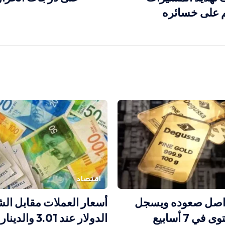
 على خسائره
اقتصاد
اصل صعوده ويسجل
أسعار العملات مقابل الش
ي 7 أسابيع
الدولار عند 3.01 و