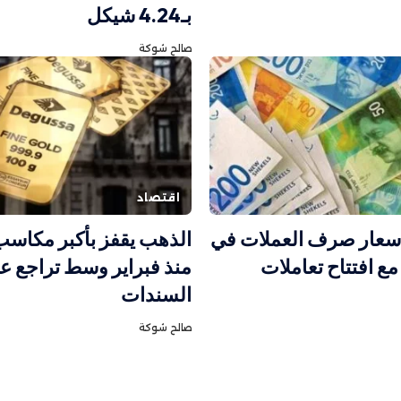
بـ4.24 شيكل
صالح شوكة
اقتصاد
أسعار صرف العملات في
الذهب يقفز بأكبر مكاسب
 افتتاح تعاملات
منذ فبراير وسط تراجع عو
السندات
صالح شوكة