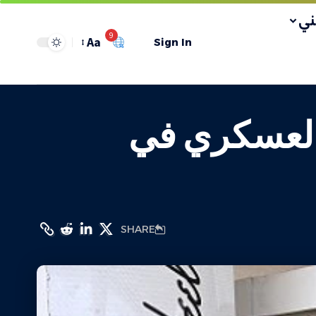
ي
9
Aa
Sign In
ر العسكري في
SHARE