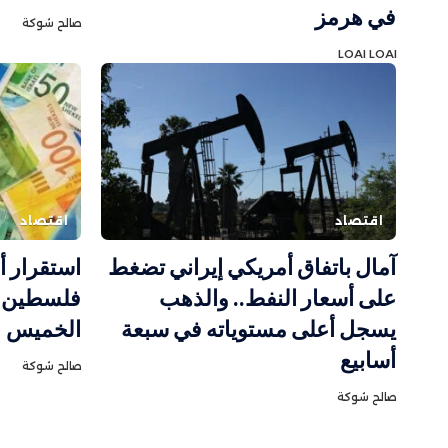
في هرمز
صالح شوكة
LOAI LOAI
اقتصاد
اقتصاد
آمال باتفاق أمريكي إيراني تضغط
استقرار 
على أسعار النفط.. والذهب
فلسطين مع
يسجل أعلى مستوياته في سبعة
الخميس
أسابيع
صالح شوكة
صالح شوكة