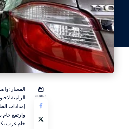
المسار :واصلت
SHARE
الرامية لاحت
إمدادات الطاق
خام غرب تكساس الأميركي حاجز 07