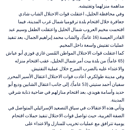
مداهمة منزلهما وتفتيشه.
وفي محافظة الخليل، اعتقلت قوات الاحتلال الشاب شادي
جعافرة خلال اقتحام بلدة ترقوميا شمال غرب المدينة، فيما
اقتحمت مخيم العروب شمال الخليل واعتقلت الطفل وسيم عبد
القادر العيسة (16 عاماً)، والشاب محمد إبراهيم الجمال، بعد تنفيذ
عمليات تفتيش واسعة داخل المخيم.
كما اعتقلت قوات الاحتلال المواطن المُسن غازي فوزي أبو عياش
(65 عاماً) من بلدة بيت أمر شمال الخليل، عقب اقتحام منزله
والاعتداء عليه بالضرب المبرح خلال عملية التفتيش.
وفي مدينة طولكرم، أعادت قوات الاحتلال اعتقال الأسير المحرر
سفيان أحمد ستيتي (53 عاماً)، إلى جانب اعتقال الشابين وديع أبو
حديد وأسامة هويدي، بعد اقتحام منازلهم في ضاحية ذنابة شرقي
المدينة.
وتأتي هذه الاعتقالات في سياق التصعيد الإسرائيلي المتواصل في
الضفة الغربية، حيث تواصل قوات الاحتلال تنفيذ حملات اقتحام
يومية تترافق مع عمليات تخريب للمنازل والاعتداء على