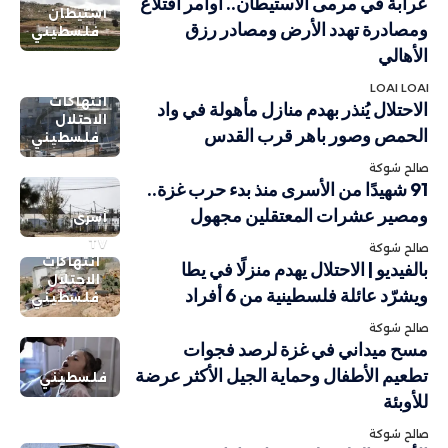
عرابة في مرمى الاستيطان.. أوامر اقتلاع
استيطان
ومصادرة تهدد الأرض ومصادر رزق
فلسطيني
الأهالي
LOAI LOAI
انتهاكات
الاحتلال يُنذر بهدم منازل مأهولة في واد
الاحتلال
الحمص وصور باهر قرب القدس
فلسطيني
صالح شوكة
91 شهيدًا من الأسرى منذ بدء حرب غزة..
ومصير عشرات المعتقلين مجهول
أسرى
TV
صالح شوكة
انتهاكات
بالفيديو | الاحتلال يهدم منزلًا في يطا
الاحتلال
ويشرّد عائلة فلسطينية من 6 أفراد
فلسطيني
صالح شوكة
مسح ميداني في غزة لرصد فجوات
تطعيم الأطفال وحماية الجيل الأكثر عرضة
فلسطيني
للأوبئة
صالح شوكة