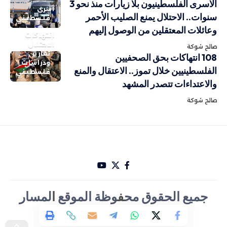
الأسرى الفلسطينيون بلا زيارات منذ نحو 3
أسرى
سنوات.. الاحتلال يمنع الصليب الأحمر
فلسطيني
وعائلات المعتقلين من الوصول إليهم
انتهاكات
الاحتلال
صالح شوكة
تقارير
108 انتهاكات بحق الصحفيين
ودراسات
الفلسطينيين خلال تموز.. الاعتقال والمنع
فلسطيني
والاعتداءات تتصدر المشهد
صالح شوكة
جميع الحقوق مح
ف
وظة الموقع
ا
لمسار
الأخباري تصميم Hakam