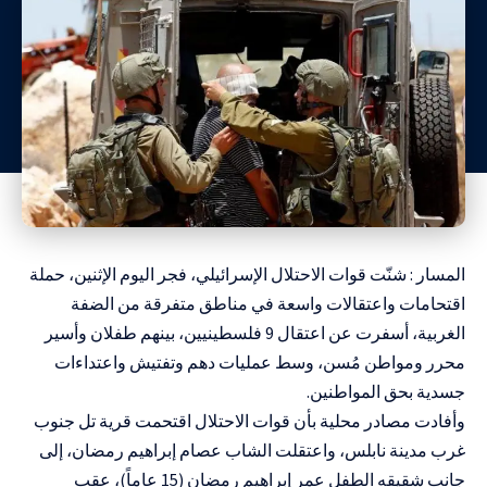
المسار : شنّت قوات الاحتلال الإسرائيلي، فجر اليوم الإثنين، حملة
اقتحامات واعتقالات واسعة في مناطق متفرقة من الضفة
الغربية، أسفرت عن اعتقال 9 فلسطينيين، بينهم طفلان وأسير
محرر ومواطن مُسن، وسط عمليات دهم وتفتيش واعتداءات
جسدية بحق المواطنين.
وأفادت مصادر محلية بأن قوات الاحتلال اقتحمت قرية تل جنوب
غرب مدينة نابلس، واعتقلت الشاب عصام إبراهيم رمضان، إلى
جانب شقيقه الطفل عمر إبراهيم رمضان (15 عاماً)، عقب