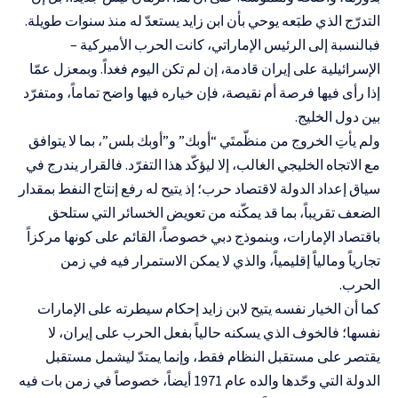
التدرّج الذي طبَعه يوحي بأن ابن زايد يستعدّ له منذ سنوات طويلة.
فبالنسبة إلى الرئيس الإماراتي، كانت الحرب الأميركية –
الإسرائيلية على إيران قادمة، إن لم تكن اليوم فغداً. وبمعزل عمّا
إذا رأى فيها فرصة أم نقيصة، فإن خياره فيها واضح تماماً، ومتفرّد
بين دول الخليج.
ولم يأتِ الخروج من منظّمتَي “أوبك” و”أوبك بلس”، بما لا يتوافق
مع الاتجاه الخليجي الغالب، إلا ليؤكّد هذا التفرّد. فالقرار يندرج في
سياق إعداد الدولة لاقتصاد حرب؛ إذ يتيح له رفع إنتاج النفط بمقدار
الضعف تقريباً، بما قد يمكّنه من تعويض الخسائر التي ستلحق
باقتصاد الإمارات، وبنموذج دبي خصوصاً، القائم على كونها مركزاً
تجارياً ومالياً إقليمياً، والذي لا يمكن الاستمرار فيه في زمن
الحرب.
كما أن الخيار نفسه يتيح لابن زايد إحكام سيطرته على الإمارات
نفسها؛ فالخوف الذي يسكنه حالياً بفعل الحرب على إيران، لا
يقتصر على مستقبل النظام فقط، وإنما يمتدّ ليشمل مستقبل
الدولة التي وحّدها والده عام 1971 أيضاً، خصوصاً في زمن بات فيه