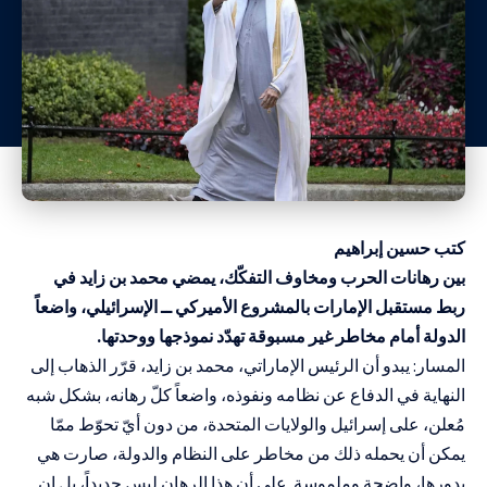
كتب حسين إبراهيم
بين رهانات الحرب ومخاوف التفكّك، يمضي محمد بن زايد في
ربط مستقبل الإمارات بالمشروع الأميركي ــ الإسرائيلي، واضعاً
الدولة أمام مخاطر غير مسبوقة تهدّد نموذجها ووحدتها.
المسار: يبدو أن الرئيس الإماراتي، محمد بن زايد، قرّر الذهاب إلى
النهاية في الدفاع عن نظامه ونفوذه، واضعاً كلّ رهانه، بشكل شبه
مُعلن، على إسرائيل والولايات المتحدة، من دون أيّ تحوّط ممّا
يمكن أن يحمله ذلك من مخاطر على النظام والدولة، صارت هي
بدورها، واضحة وملموسة. على أن هذا الرهان ليس جديداً، بل إن