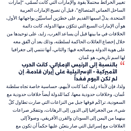
تغيير الخرائط محتملاً بقوة. والإمارات التي كانت تُسمّى، “إمارات
الساحل العماني المتصالح”، قبل أن تصبح الإمارات العربية
المتحدة، يدلّ اسمها القديم على خطرَين أساسيَّيْن يواجهانها: الأول،
هو أن الإمارات السبع التي تتكوّن منها الدولة، كانت دائمة
الخلافات في ما بينها قبل أن يساعد الغرب، زايد، على توحيدها من
خلال إخضاع العائلات الحاكمة لسلطته، وذلك بعد أن اتّفق معه
على هوية الدولة ومصالحه فيها؛ والثاني، أنها تنتمي إلى جغرافيا
لها اسم تاريخي، هو عُمان.
بالنسبة إلى الرئيس الإماراتي، كانت الحرب
الأميركية – الإسرائيلية على إيران قادمة، إن
لم تكن اليوم فغداً
ولذا، فإن لأبناء زايد، كما كانت لأبيهم، حساسية خاصة تجاه سلطنة
عُمان، وخلافات حدودية معها، كما للدولة أيضاً خلافات حدودية مع
السعودية، تراكَم فوقها جبل من النزاعات التي صارت تطاول كلّ
شيء، من الجغرافيا إلى الدور، إلى الرهانات، وتتفجّر صراعات
بينهما من اليمن إلى السودان والقرن الأفريقي، وصولاً إلى
العلاقات مع إسرائيل التي صار يتعيّن عليها حكماً أن تكون مع