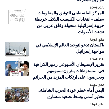
LOAI LOAI
أهم الاخبار
المركز الفلسطيني للتوثيق والمعلومات
تقارير
«ملف» انتخابات الكنيست الـ26.. خريطة
ودراسات
حزبية إسرائيلية متحولة وقلق عربي من
تشتت الأصوات
صالح شوكة
باكستان تدعو لتوحيد العالم الإسلامي في
مواجهة إسرائيل
أهم الاخبار
استيطان
أهم
LOAI LOAI
الاخبار
تقرير الإستيطان الأسبوعي رموز الكراهية
تقارير
في المستوطنات ينثرون سمومهم
ودراسات
ويحرضون على ارتكاب المزيد من الجرائم
صالح شوكة
اليمن أمام خطر عودة الحرب الشاملة..
تحذير أممي وسط تصعيد متسارع
عربي
صالح شوكة