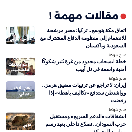
مقالات مهمة !
اتفاق مكة يتوسع.. تركيا: مصر مرشحة
للانضمام إلى منظومة الدفاع المشترك مع
دولي
عربي
السعودية وباكستان
صالح شوكة
أهم الاخبار
خطة انسحاب محدود من غزة تُثير شكوكًا
إسرائيليات
أمنية واسعة في تل أبيب
فلسطيني
صالح شوكة
إيران: لا تراجع عن ترتيبات مضيق هرمز..
أهم الاخبار
وواشنطن ستدفع «تكاليف باهظة» إذا
دولي
رفضت
صالح شوكة
انشقاقات «الدعم السريع» ومستقبل
حرب السودان.. تصدّع داخلي يعيد رسم
عربي
موازين المعركة