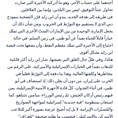
أحدهما على حساب الآخر، وهو ما أدركته الأخيرة التي صارت
تحاول عبثاً التوفيق، ليس بين البلدَين، وإنما بين العلاقتَين.
في طريقه إلى هدفه الجديد، يبدو أن ابن زايد قرّر التضحية بنموذج
دبي الذي لا يستقيم مع التورّط في الحروب. ومن شأن ذلك أن
يجعل الإمارة، الوحيدة من بين الإمارات الستّ الأخرى التي تملك
خياراً قابلاً للحياة بعيداً عن أبو ظبي، في زمن السلم، في حالة
احتياج إلى الأخيرة التي تملك معظم النفط، وأن يضعها تحت قبضة
ابن زايد بشكل أقوى.
هكذا، وفي ظلّ حال القلق التي يعيشها، صار ابن زايد أكثر قابلية
للذهاب بعيداً في الخيارات الإسرائيلية والأميركية، على الرغم من
مخاطرها وكلفتها العالية. وهذا ما دفعه إلى التورّط فعلياً في
الحرب على إيران، من دون أن يعلن ذلك؛ إذ استضاف في أبو
ظبي، في أثناء العدوان، كلّ قادة الأجهزة الأمنية الإسرائيلية، بمن
فيهم رئيس أركان الجيش، ثمّ رئيس الوزراء، بنيامين نتنياهو، كما
استعان بمنظومة “قبة حديدية” إسرائيلية لمواجهة الصواريخ
والمُسيّرات الإيرانية. لا بل إنه أصبح عرضة بصورة أكبر للتلاعب
الأميركي والإسرائيلي؛ فبحسب ما نقلته صحيفة “تلغراف”