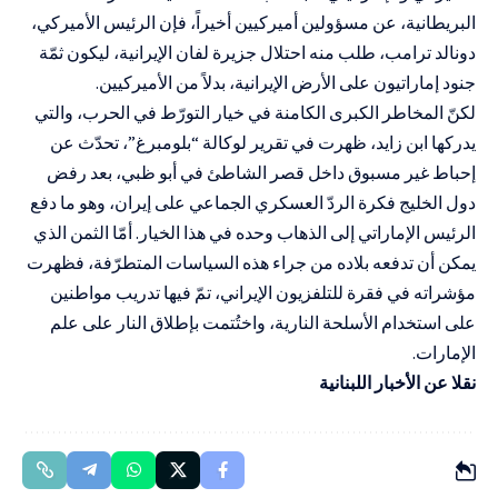
البريطانية، عن مسؤولين أميركيين أخيراً، فإن الرئيس الأميركي،
دونالد ترامب، طلب منه احتلال جزيرة لفان الإيرانية، ليكون ثمّة
جنود إماراتيون على الأرض الإيرانية، بدلاً من الأميركيين.
لكنّ المخاطر الكبرى الكامنة في خيار التورّط في الحرب، والتي
يدركها ابن زايد، ظهرت في تقرير لوكالة “بلومبرغ”، تحدّث عن
إحباط غير مسبوق داخل قصر الشاطئ في أبو ظبي، بعد رفض
دول الخليج فكرة الردّ العسكري الجماعي على إيران، وهو ما دفع
الرئيس الإماراتي إلى الذهاب وحده في هذا الخيار. أمّا الثمن الذي
يمكن أن تدفعه بلاده من جراء هذه السياسات المتطرّفة، فظهرت
مؤشراته في فقرة للتلفزيون الإيراني، تمّ فيها تدريب مواطنين
على استخدام الأسلحة النارية، واختُتمت بإطلاق النار على علم
الإمارات.
نقلا عن الأخبار اللبنانية