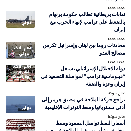
LOAI LOAI
نقابات بريطانية تطالب حكومة برنهام
بالضغط على ترامب لإنهاء الحرب مع
دولي
إيران
LOAI LOAI
محادثات روما بين لبنان وإسرائيل تكرس
أهم الاخبار
مصالح العدو
دولي
LOAI LOAI
أهم الاخبار
دولة الاحتلال الإسرائيلي تستغل
تقارير
“دبلوماسية ترامب” لمواصلة التصعيد في
ودراسات
إيران وغزة والضفة
صالح شوكة
تراجع حركة الملاحة في مضيق هرمز إلى
أدنى مستوياتها وسط التوترات الإقليمية
دولي
صالح شوكة
أسعار النفط تواصل الصعود وسط
اقتصاد
مخاوف بشأن مستقبل الملاحة في هرمز