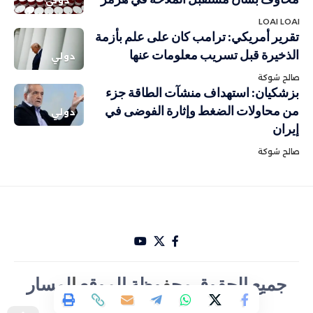
دولي
LOAI LOAI
تقرير أمريكي: ترامب كان على علم بأزمة
الذخيرة قبل تسريب معلومات عنها
دولي
صالح شوكة
بزشكيان: استهداف منشآت الطاقة جزء
من محاولات الضغط وإثارة الفوضى في
دولي
إيران
صالح شوكة
جميع الحقوق مح
ف
وظة الموقع
ا
لمسار
الأخباري تصميم Hakam