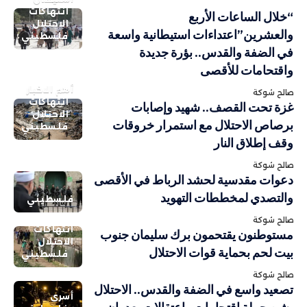
انتهاكات
“خلال الساعات الأربع
الاحتلال
والعشرين”اعتداءات استيطانية واسعة
فلسطيني
في الضفة والقدس.. بؤرة جديدة
واقتحامات للأقصى
أهم الاخبار
صالح شوكة
انتهاكات
غزة تحت القصف.. شهيد وإصابات
الاحتلال
برصاص الاحتلال مع استمرار خروقات
فلسطيني
وقف إطلاق النار
صالح شوكة
دعوات مقدسية لحشد الرباط في الأقصى
والتصدي لمخططات التهويد
فلسطيني
صالح شوكة
انتهاكات
مستوطنون يقتحمون برك سليمان جنوب
الاحتلال
بيت لحم بحماية قوات الاحتلال
فلسطيني
صالح شوكة
تصعيد واسع في الضفة والقدس.. الاحتلال
أسرى