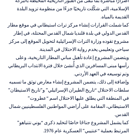
أضرارًا مباشرة بما تبقى من القبور التاريخية المحيطة بالبركة
الإسلامية، التي شكّلت تاريخيًا جزءًا من منظومة تزويد البلدة
القديمة بالمياه.
كما شملت القرارات إنشاء مركز تراث استيطاني في موقع مطار
القدس الدولي في بلدة قلنديا شمال القدس المحتلة، في إطار
مشروع تقوده وزارة التراث الإسرائيلية لتحويل الموقع إلى مركز
سياحي وتعليمي يخدم رواية الاحتلال في المدينة.
ويتضمن المشروع إعادة تأهيل مباني المطار التاريخية، وعلى
رأسها مبنى المسافرين الذي أُنشئ خلال فترة الانتداب البريطاني
وتم توسيعه في العهد الأردني.
وإضافة إلى ذلك، يتضمن المشروع إنشاء معارض توثق ما تسميه
سلطات الاحتلال “تاريخ الطيران الإسرائيلي” و”تاريخ الاستيطان”
في المنطقة التي يطلق عليها الاحتلال اسم “عطروت”
الاستيطاني، المقامة على أراضي المواطنين الفلسطينيين شمال
القدس.
كما يشمل المشروع جناحًا خاصًا لتخليد ذكرى “يوني نتنياهو”
المرتبط بعملية “عنتيبي” العسكرية عام 1976.