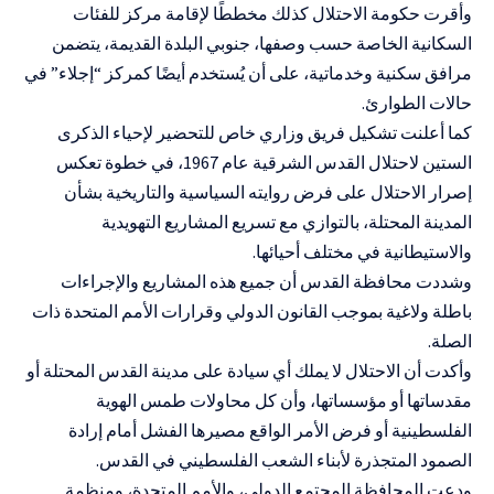
وأقرت حكومة الاحتلال كذلك مخططًا لإقامة مركز للفئات
السكانية الخاصة حسب وصفها، جنوبي البلدة القديمة، يتضمن
مرافق سكنية وخدماتية، على أن يُستخدم أيضًا كمركز “إجلاء” في
حالات الطوارئ.
كما أعلنت تشكيل فريق وزاري خاص للتحضير لإحياء الذكرى
الستين لاحتلال القدس الشرقية عام 1967، في خطوة تعكس
إصرار الاحتلال على فرض روايته السياسية والتاريخية بشأن
المدينة المحتلة، بالتوازي مع تسريع المشاريع التهويدية
والاستيطانية في مختلف أحيائها.
وشددت محافظة القدس أن جميع هذه المشاريع والإجراءات
باطلة ولاغية بموجب القانون الدولي وقرارات الأمم المتحدة ذات
الصلة.
وأكدت أن الاحتلال لا يملك أي سيادة على مدينة القدس المحتلة أو
مقدساتها أو مؤسساتها، وأن كل محاولات طمس الهوية
الفلسطينية أو فرض الأمر الواقع مصيرها الفشل أمام إرادة
الصمود المتجذرة لأبناء الشعب الفلسطيني في القدس.
ودعت المحافظة المجتمع الدولي، والأمم المتحدة، ومنظمة