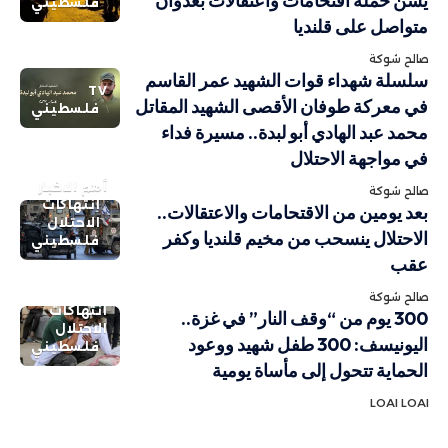
يشن حملة اقتحامات واعتقالات بعدوان
فلسطيني
متواصل على قلنديا
صالح شوكة
سلسلة شهداء قوات الشهيد عمر القاسم
TV
في معركة طوفان الأقصى الشهيد المقاتل
فلسطيني
محمد عبد الهادي أبو لبدة.. مسيرة فداء
في مواجهة الاحتلال
أهم الاخبار
صالح شوكة
انتهاكات
بعد يومين من الاقتحامات والاعتقالات..
الاحتلال
الاحتلال ينسحب من مخيم قلنديا وكفر
فلسطيني
عقب
صالح شوكة
انتهاكات
300 يوم من “وقف النار” في غزة..
الاحتلال
اليونيسف: 300 طفل شهيد ووعود
فلسطيني
الحماية تتحول إلى مأساة يومية
LOAI LOAI