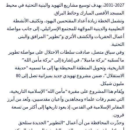
2027-2031، بهدف توسيع مشاريع التهويد والبنية التحتية في محيط
المسجد الأقصى المبارك وحائط البراق.
وتشمل الخطة زيادة أعداد المقتحمين اليهود، وتكثيف الأنشطة
التعليمية والدينية الموجّهة للمجتمع الإسرائيلي، إلى جانب مواصلة
أعمال الحفريات والكشف الأثري و”تطوير” المرافق والبنى
التحتية.
وفي سياق متصل، صادقت سلطات الاحتلال على مواصلة تطوير
ما تُسمّيه “بركة ماميلا”، في إشارة إلى “بركة مأمن الله”
التاريخية، وتحويل المنطقة المحيطة بها إلى ما تسميه “حديقة
الاستقلال”، ضمن مشروع تهويدي جديد بميزانية تصل إلى 80
مليون شيكل.
ويُقام هذا المشروع على مقبرة “مأمن الله” الإسلامية التاريخية،
التي تضم رفات علماء ومجاهدين وأعيان مقدسيين، وتُعد من أبرز
المقابر الإسلامية في القدس، إذ يعود تاريخها إلى أكثر من تسعة
قرون.
وحذّرت المحافظة من أن أعمال “التطوير” الجديدة ستلحق