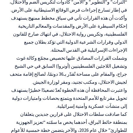
“التراث” و”التطوير” و”الأمن” كأدوات لتكريس الضم والاحتلال،
في إطار تسارع إجراءات فرض الوقائع الاستيطانية على الأرض.
وأكدت أن هذه القرارات تأتي في سياق مخطط ممنهج يستهدف
إحكام السيطرة على الأرض والمقدسات والمعالم التاريخية
الفلسطينية، وتكريس رواية الاحتلال، في انتهاك صارخ للقانون
الدولي وقرارات الشرعية الدولية التي تؤكد بطلان جميع
الإجراءات الإسرائيلية في القدس المحتلة.
وشملت القرارات المصادق عليها تخصيص مجمّع وكالة غوث
وتشغيل اللاجئين الفلسطينيين (أونروا) السابق في حي الشيخ
جراح، والمقام على مساحة تُقدّر بـ36 دونمًا، لصالح إقامة متحف
لجيش الاحتلال، ومكتب تجنيد، ومقر لوزارة الجيش.
واعتبرت المحافظة أن هذه الخطوة تُعدّ تصعيدًا خطيرًا يستهدف
تحويل مقر تابع للأمم المتحدة ويتمتع بحصانات وامتيازات دولية
إلى منشآت عسكرية وأمنية إسرائيلية.
كما صادقت سلطات الاحتلال على قرارين جديدين يتعلقان
بمنطقة حائط البراق، أحدهما يخص ما سمّته “تعزيز الجهوزية
للطوارئ” خلال عام 2026، والآخر يتضمن خطة خمسية للأعوام