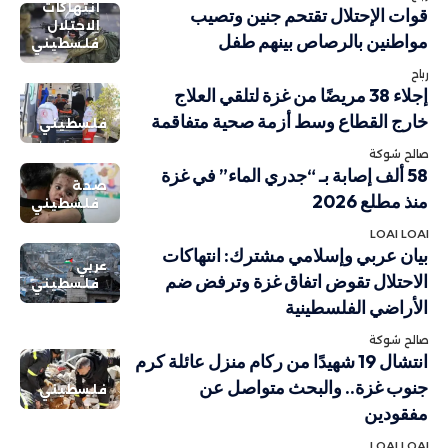
انتهاكات
قوات الإحتلال تقتحم جنين وتصيب
الاحتلال
مواطنين بالرصاص بينهم طفل
فلسطيني
رباح
إجلاء 38 مريضًا من غزة لتلقي العلاج
خارج القطاع وسط أزمة صحية متفاقمة
فلسطيني
صالح شوكة
58 ألف إصابة بـ “جدري الماء” في غزة
صحة
منذ مطلع 2026
فلسطيني
LOAI LOAI
بيان عربي وإسلامي مشترك: انتهاكات
عربي
الاحتلال تقوض اتفاق غزة وترفض ضم
فلسطيني
الأراضي الفلسطينية
صالح شوكة
انتشال 19 شهيدًا من ركام منزل عائلة كرم
جنوب غزة.. والبحث متواصل عن
فلسطيني
مفقودين
LOAI LOAI