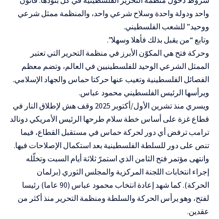
واحد ودولة واحدة وسلاح شرعي واحد، والمنظمة ممثل شرعي
ووحيد” للشعب الفلسطيني.
وتابع “من يقبل بذلك فأهلا وسهلا”.
وحركة فتح هي المكوّن الأبرز في منظمة التحرير التي تعتبر
الممثل الشرعي الوحيد للفلسطينيين في العالم، وتضم معظم
الفصائل الفلسطينية وتغيب عنها حركتا حماس والجهاد الإسلامي.
ويرأسها الرئيس الفلسطيني محمود عباس.
ويسري منذ تشرين الأول/أكتوبر 2025 وقف هش لإطلاق النار في
قطاع غزة على أساس خطة سلام طرحها الرئيس الأمريكي دونالد
ترامب ترفض أي دور لحركة حماس في مستقبل القطاع، فيما
تنص على دور للسلطة الفلسطينية بعد استكمال الإصلاحات فيها.
وانتهى مؤتمر فتح الثامن الذي استمرّ ثلاثة أيام السبت وتخلّله
إجراء انتخابات اللجنة المركزية والمجلس الثوري (برلمان
الحركة). كما شهد إعادة انتخاب محمود عباس (90 عاما) رئيسا
لفتح، وهو يرأس الحركة والسلطة ومنظمة التحرير منذ أكثر من
عقدين.