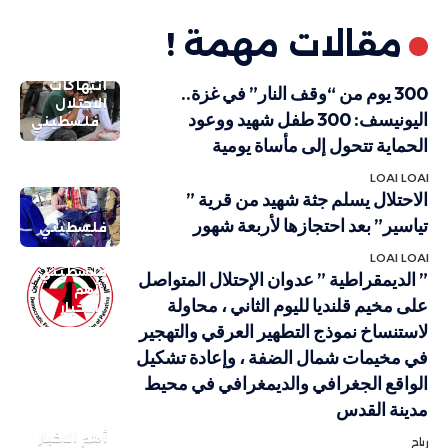
مقالات مهمة !
انتهاكات
300 يوم من “وقف النار” في غزة..
الاحتلال
اليونيسف: 300 طفل شهيد ووعود
فلسطيني
الحماية تتحول إلى مأساة يومية
LOAI LOAI
الاحتلال يسلم جثة شهيد من قرية ”
تياسير” بعد احتجازها لأربعة شهور
فلسطيني
LOAI LOAI
فلسطيني
” الديمقراطية ” عدوان الإحتلال المتواصل
أهم
على مخيم قلنديا لليوم الثاني ، محاولة
الاخبار
لاستنساخ نموذج التطهير العرقي والتهجير
في مخيمات شمال الضفة ، وإعادة تشكيل
الواقع الجغرافي والديمغرافي في محيط
مدينة القدس
أهم الاخبار
رباح