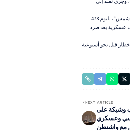
، وجرى نقله إلى
وتواصل قوات الاحتلال عدوانها على مدينة طولكرم ومخيميها “طولكرم ونور شمس”، لليوم 478
ات عسكرية بعد طرد
إخطار قبل نحو أسبوعية
NEXT ARTICLE
 وشيكة على
اسي وعسكري
 مع واشنطن