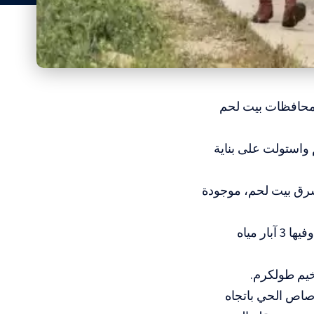
في محافظات بيت لحم
واستولت على بناية
رق بيت لحم، موجودة
وتقع المقبرة شرقي القرية على بعد 3 كيلومترات، وتضم أكثر من ألفي قبر، وفيها 3 آبار مياه
يم طولكرم.
صاص الحي باتجاه