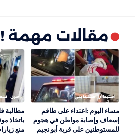
مقالات مهمة !
استيطان
فلسطيني
أسرى
فلس
مساء اليوم :اعتداء على طاقم
مطالبة فل
إسعاف وإصابة مواطن في هجوم
باتخاذ مو
للمستوطنين على قرية أبو نجيم
منع زيارا