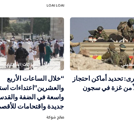
LOAI LOAI
طيني
استيطان
انتهاكات الاحتلال
فل
رى: تحديد أماكن احتجاز
“خلال الساعات الأربع
لاً من غزة في سجون
والعشرين”اعتداءات استي
واسعة في الضفة والقدس.
جديدة واقتحامات للأقص
صالح شوكة