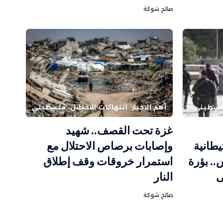
صالح شوكة
سطيني
أهم الاخبار
انتهاكات الاحتلال
فلسطيني
غزة تحت القصف.. شهيد
طانية
وإصابات برصاص الاحتلال مع
. بؤرة
استمرار خروقات وقف إطلاق
ى
النار
صالح شوكة