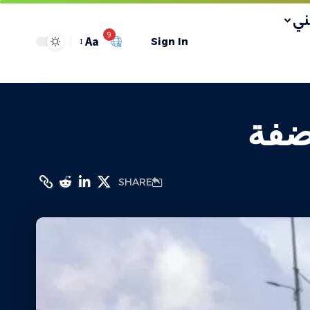
ي
9
Aa
Sign In
لضفة
SHARE