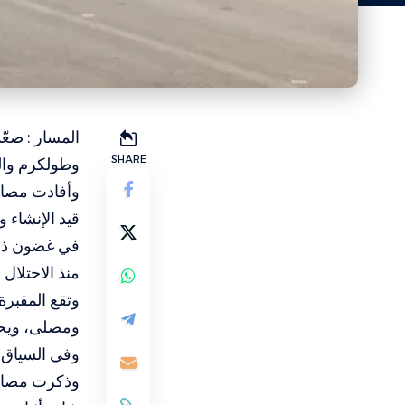
المسار : صعّ
SHARE
وطولكرم والب
وأفادت مصادر
قيد الإنشاء 
في غضون ذلك
منذ الاحتلال 
ومصلى، ويحاو
وفي السياق،
وذكرت مصادر