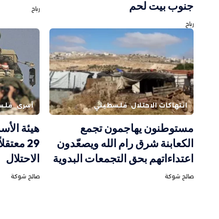
جنوب بيت لحم
رباح
رباح
انتهاكات الاحتلال
فلسطيني
أسرى
فلس
مستوطنون يهاجمون تجمع
هيئة الأس
الكعابنة شرق رام الله ويصعّدون
29 معتق
اعتداءاتهم بحق التجمعات البدوية
الاحتلال
صالح شوكة
صالح شوكة