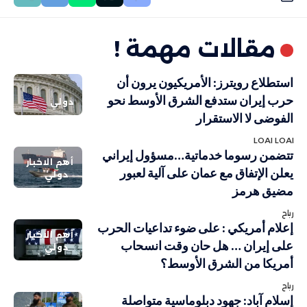
مقالات مهمة !
استطلاع رويترز: الأمريكيون يرون أن
حرب إيران ستدفع الشرق الأوسط نحو
دولي
الفوضى لا الاستقرار
LOAI LOAI
تتضمن رسوما خدماتية…مسؤول إيراني
أهم الاخبار
يعلن الإتفاق مع عمان على آلية لعبور
دولي
مضيق هرمز
رباح
إعلام أمريكي : على ضوء تداعيات الحرب
أهم الاخبار
على إيران … هل حان وقت انسحاب
دولي
أمريكا من الشرق الأوسط؟
رباح
إسلام آباد: جهود دبلوماسية متواصلة