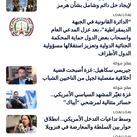
لإيجاد حل دائم وشامل بشأن هرمز
دولي
LOAI LOAI
“الدائرة القانونية في الجبهة
دولي
الديمقراطية”، بعد عزل المدعي العام
فلسطيني
وانسحاب بعض الدول حماية المحكمة
الجنائية الدولية وتعزيز استقلالها مسؤولية
الدول الأطراف
صالح شوكة
جيريمي سكاهيل: غزة أصبحت قضية
أخلاقية مفصلية لجيل من الناخبين الشباب
دولي
صالح شوكة
غزة تغيّر المشهد السياسي الأمريكي..
خسائر متتالية لمرشحي “أيباك”
دولي
LOAI LOAI
وسط تداعيات التدخل الأمريكي.. انطلاق
حوار بين السلطة والمعارضة في فنزويلا
دولي
LOAI LOAI