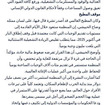
الغذائية والوقود والمستلزمات التشغيلية، ورفع كافة القيود التي
تعيق وصول المساعدات وفقاً لأحكام القانون الدولي الإنساني.
موقف المطبخ
وكان المطبخ العالمي قد أصدر نشرة قال فيها، على لسان ممثله
وضاح الحبيشي، إن المنظمة ستعود خلال الأيام القادمة إلى
مستويات تقديم الوجبات التي كانت معتمدة قبل وقف إطلاق النار
في أكتوبر 2025، مما يتطلب تقليص الزيادة التشغيلية الاستثنائية
التي بلغت مليون وجبة يومياً.
وأوضح الحبيشي، أن هذا القرار تفرضه ضغوط مالية حادة، مؤكداً
أن الحاجة في غزة لا تزال مرتفعة للغاية ولم تنخفض، وأن
المنظمة ستستمر في تقديم مئات آلاف الوجبات الساخنة يومياً
للحفاظ على واحدة من أكبر عمليات الإغاثة العالمية.
كما أشارت النشرة إلى أن المنظمة استثمرت أكثر من نصف مليار
دولار منذ بداية الحرب لإطعام السكان، وتعتمد كلياً على تبرعات
الأفراد حول العالم، مما يضع حدوداً لقدرتها على الاستمرار في
عملية بهذا الحجم الضخم إلى أجل غير مسمى بمفردها.
ودعا الحكومات والمؤسسات الدولية إلى تكثيف دعمها واتخاذ