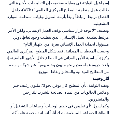
إسماعيل الثوابتة في مقابله صحفيه ، إن التقليصات الأخيرة التي
طالت عمل منظمة “المطبخ المركزي العالمي” (WCK)، داخل
القطاع ترتبط ارتباطاً وثيقاً بأزمة التمويل وغياب استدامة الموارد
التشغيلية.
ويضيف “لا يوجد قرار سياسي بوقف العمل الإنساني، ولكن الأمر
مرتبط بطبيعة العمل الإنساني، الذي يتطلب وجود تعاطٍ دولي
مسؤول لحماية العمل الإنساني بغزة، من الانهيار التام”.
وحسب المعطيات الميدانية، فقد شكل المطبخ المركزي العالمي
ركيزة أساسية للأمن الغذائي في القطاع خلال الأشهر الماضية، إذ
بلغت ذروة عمله تقديم نحو مليون وجبة يومياً، عبر شبكة واسعة
من المطابخ الميدانية والمخابز ونقاط التوزيع.
آثار وخيمة
ويفيد الثوابتة، بأن المطبخ كان يوفر، نحو 73 مليون رغيف خبز
وملايين الجالونات من المياه الصالحة للشرب للنازحين
والمتضررين.
وكما يقول “أي تقليص في حجم الوجبات أو ساعات التشغيل أو
النطاق الجغرافي للمنظمة، يترك آثاراً إنسانية وخيمة على أكثر