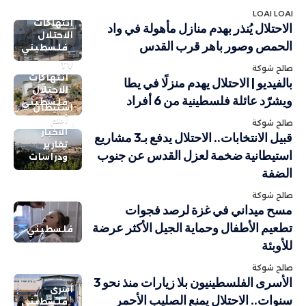
LOAI LOAI
انتهاكات
الاحتلال يُنذر بهدم منازل مأهولة في واد
الاحتلال
الحمص وصور باهر قرب القدس
فلسطيني
TV
صالح شوكة
انتهاكات
بالفيديو | الاحتلال يهدم منزلًا في يطا
الاحتلال
ويشرّد عائلة فلسطينية من 6 أفراد
فلسطيني
استيطان
أهم
صالح شوكة
الاخبار
قبيل الانتخابات.. الاحتلال يدفع بـ3 مشاريع
تقارير
استيطانية ضخمة لعزل القدس عن جنوب
ودراسات
الضفة
صالح شوكة
مسح ميداني في غزة لرصد فجوات
تطعيم الأطفال وحماية الجيل الأكثر عرضة
فلسطيني
للأوبئة
صالح شوكة
الأسرى الفلسطينيون بلا زيارات منذ نحو 3
أسرى
سنوات.. الاحتلال يمنع الصليب الأحمر
فلسطيني