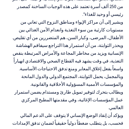
من 250 ألف أسرة تعتمد على هذه الوجبات الساخنة كمصدر
رئيسي أو وحيد للغذاء”.
ويشير إلى أن مراكز الإيواء ومناطق النزوح التي تعاني من
مستويات كارثية من سوء التغذية وانعدام الأمن الغذائي بين
الأطفال، المرضى، وكبار السن، هم المتضررين من أي تقليص.
ويحذر الثوابتة، من أن استمرار هذا التراجع سيفاقم الهشاشة
الإنسانية ويزيد من مخاطر المجاعة والأمراض المرتبطة بنقص
التغذية، في وقت يشهد فيه القطاع الصحي والاقتصادي انهياراً
واسعاً بفعل إغلاق المعابر ومنع تدفق الاحتياجات الأساسية.
وبالمجمل، يحمل الثوابتة، المجتمع الدولي والدول المانحة
والمؤسسات الأممية المسؤولية الأخلاقية والقانونية.
ويطالب بتحرك لتوفير تمويل طارئ ومستدام يضمن استمرار
عمل المؤسسات الإغاثية، وفي مقدمتها المطبخ المركزي
العالمي.
ويؤكد أن إنقاذ الوضع الإنساني لا يتوقف على الدعم المالي
فحسب، بل يتطلب ضغطاً دولياً حقيقياً لضمان تدفق الإمدادات