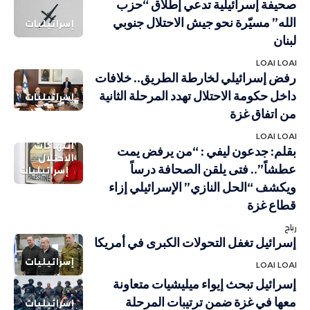
صحيفة إسرائيلية تدعي إطلاق “حزب
الله” مسيّرة نحو جيش الاحتلال جنوبي
إسرائيليات
لبنان
LOAI LOAI
رفض إسرائيلي لخارطة الطريق.. خلافات
داخل حكومة الاحتلال تهدد المرحلة الثانية
إسرائيليات
من اتفاق غزة
LOAI LOAI
انتهاكات
بقلم: جدعون ليفي : “من يرفض يمت
الاحتلال
عطشاً”.. فتى يلقن الصحافة درساً
إسرائيليات
ويكشف “الحل النازي” الإسرائيلي إزاء
قطاع غزة
رباح
إسرائيل تغفل التحولات الكبرى في أمريكا
إسرائيليات
LOAI LOAI
إسرائيل تبحث إيواء ميليشيات متعاونة
معها في غزة ضمن ترتيبات المرحلة
إسرائيليات