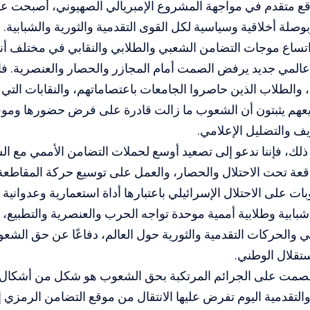
ع متقدم في مواجهة المشروع الإمبريالي الصهيوني، أصبحت عنوا
بوصلة أخلاقية وسياسية لكل القوى التقدمية والثورية والشبابية.
اتساع موجات التضامن الشعبي والطلابي والنقابي في مختلف أنح
لمي جديد يرفض الصمت أمام المجازر والحصار والعنصرية. فا
 والطلاب الذين حاصروا الجامعات باعتصاماتهم، والنقابات الت
ميعهم يثبتون أن الشعوب ما زالت قادرة على فرض حضورها ومو
يف والتضليل الإعلامي.
 ذلك، فإننا ندعو إلى تصعيد أوسع لحملات التضامن الأممي مع
قعة تحت الاحتلال والحصار، والعمل على توسيع حركة المقاطع
ت على الاحتلال الإسرائيلي باعتبارها أداة استعمارية وعدوانية 
 شبابية وطلابية أممية موحدة تواجه الحرب والعنصرية والتطبيع، 
ي والحركات التقدمية والثورية حول العالم، دفاعًا عن حق الشع
ستقلال الوطني.
 الصمت على الجرائم المرتكبة بحق الشعوب هو شكل من أشكال 
والتقدمية اليوم تفرض عليها الانتقال من موقع التضامن الرمزي 