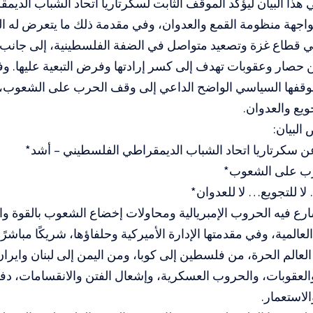
تي هذا البيان ليؤكد الموقف الثابت لسكرتاريا اتحاد الشباب الدي
اجهة منظومة القمع والعدوان، وفي مقدمة ذلك ما يتعرض له 
ي قطاع غزة وتصعيد متواصل في الضفة الفلسطينية، إلى جانب 
 حصار وعقوبات تهدف إلى كسر إرادتها وفرض التبعية عليها. وف
موقفها السياسي الواضح الداعي إلى وقف الحرب على الشعوب
ويع والعدوان.
البيان:
ن سكرتاريا اتحاد الشباب الديمقراطي الفلسطيني – أشد*
رب على الشعوب*
لا للتجويع… لا للعدوان*
رع فيه الحروب الإمبريالية ومحاولات إخضاع الشعوب بالقوة وا
لعالمية، وفي مقدمتها الإدارة الأميركية وحلفاؤها، شريكًا مباشر
الم الحرة، من فلسطين إلى كوبا، ومن اليمن إلى لبنان وايران 
العقوبات، والحروب العسكرية، وإشعال الفتن والانقسامات، دفاع
لاستعمار.