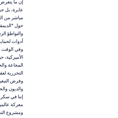
إن ما يتعرض
عابرة، بل ج
مباشر من الو
حول “الديمقر
والتواطؤ الر
أدوات لحماية
وفي الوقت ن
الأميركية، ح
المجاعة والح
التحررية لع
وفرض التبعية
والديون وال
إننا في سكرتا
معركة عالمي
ومشروع التح