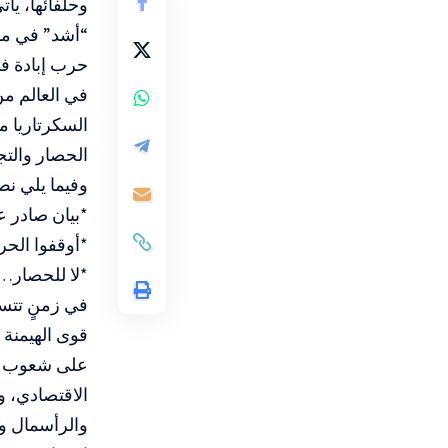
وحلفائها، يأ
“أشد” في مو
حرب إبادة ف
في العالم من
السكرتاريا 
الحصار والتج
وفيما يلي نص 
*بيان صادر ع
*أوقفوا الح
*لا للحصار… 
في زمنٍ تتسا
قوى الهيمنة ا
على شعوب الع
الاقتصادي، و
والرأسمال وا