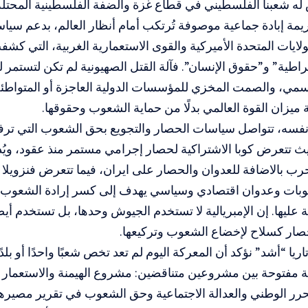
 له شعبنا الفلسطيني في قطاع غزة والضفة الفلسطينية المحت
ريمة إبادة جماعية موصوفة تُرتكب أمام أنظار العالم، بدعم 
لايات المتحدة الأميركية والقوى الاستعمارية الغربية، التي كشف
اطية” و”حقوق الإنسان”. فآلة القتل الصهيونية لم تكن لتستمر لو
سمي، والصمت المخزي للمؤسسات الدولية العاجزة أو المتواطئة
 ميزان القوة العالمي بدلًا من حماية الشعوب وحقوقها.
فسه، تتواصل سياسات الحصار والتجويع بحق الشعوب التي ترف
يث تتعرض كوبا الاشتراكية لحصار إجرامي مستمر منذ عقود، ويُ
رب بالاضافة للعدوان والحصار على ايران، فيما تتعرض فنزويلا 
قوبات وعدوان اقتصادي وسياسي يهدف إلى كسر إرادة الشعوب و
 عليها. إن الإمبريالية لا تستخدم الجيوش وحدها، بل تستخدم أيض
حصار كسلاح لإخضاع الشعوب وتركيعها.
ريا “أشد” نؤكد أن المعركة اليوم لم تعد تخص شعبًا واحدًا أو بلد
ة مفتوحة بين مشروعين متناقضين: مشروع الهيمنة والاستعمار 
رر الوطني والعدالة الاجتماعية وحق الشعوب في تقرير مصيرها