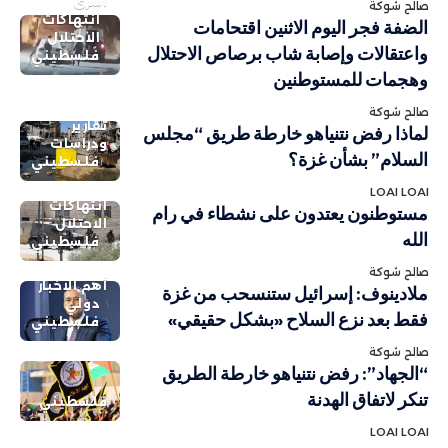
أسرى
صالح شوكة
انتهاكات
الضفة فجر اليوم الاثنين اقتحامات
الاحتلال
واعتقالات وإصابة شاب برصاص الاحتلال
فلسطيني
وهجمات للمستوطنين
صالح شوكة
تقارير
لماذا رفض نتنياهو خارطة طريق “مجلس
ودراسات
السلام” بشأن غزة؟
فلسطيني
LOAI LOAI
انتهاكات
مستوطنون يعتدون على نشطاء في رام
الاحتلال
الله
فلسطيني
صالح شوكة
أهم الاخبار
ملادينوف: إسرائيل ستنسحب من غزة
دولي
فقط بعد نزع السلاح «بشكل حقيقي»
فلسطيني
صالح شوكة
“الجهاد”: رفض نتنياهو خارطة الطريق
تنكر لاتفاق الهدنة
فلسطيني
LOAI LOAI