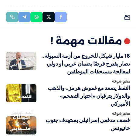
مقالات مهمة !
18 مليار شيكل للخروج من أزمة السيولة..
اقتصاد
نصار يقترح قرضًا بضمان عربي أو دولي
فلسطيني
لمعالجة مستحقات الموظفين
صالح شوكة
النفط يصعد مع غموض هرمز.. والذهب
والدولار يترقبان «اختبار التضخم»
اقتصاد
الأميركي
أهم الاخبار
صالح شوكة
انتهاكات
قصف مدفعي إسرائيلي يستهدف جنوب
الاحتلال
خانيونس
فلسطيني