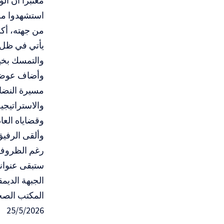
معتبراً أن ا
استشهدوا من 
من جهته، أكد
يأتي في ظل 
والتمسك بخيا
وأضاف عوض أ
مسيرة النضال
والاستراتيج
وقضاياه العاد
وألقى الرفيق
رغم الظروف ا
ستبقى عنوانا
الجبهة الدي
المكتب الصح
25/5/2026