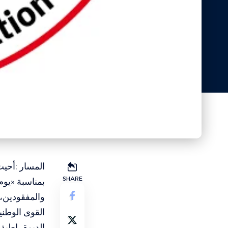
المسار :أحيت
SHARE
بمناسبة «يوم
والمفقودين،
القوى الوطني
الديمقراطية.