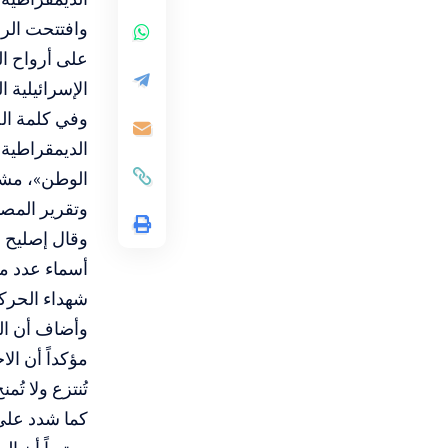
وافتتحت الر
على أرواح ا
الإسرائيلية 
وفي كلمة الج
الديمقراطية»
الوطن»، مشدد
وتقرير المصي
وقال إصليح إ
أسماء عدد من
شهداء الحركة
وأضاف أن الش
مؤكداً أن ال
تُنتزع ولا تُمن
كما شدد على 