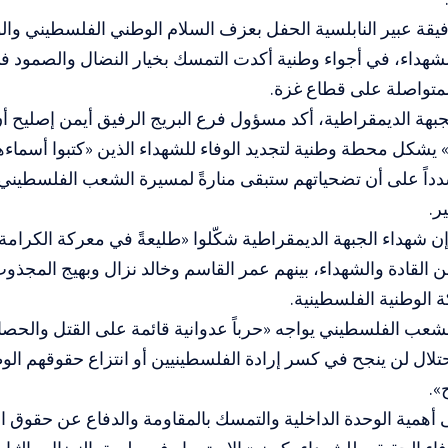
فيقة عبير النابلسية الحفل بعزف السلام الوطني الفلسطيني و
لشهداء، في أجواء وطنية أكدت التمسك بخيار النضال والصمود 
المتواصلة على قطاع غزة.
بهة الديمقراطية، أكد مسؤول فرع البريج الرفيق أيمن إصليح أن
 يشكل محطة وطنية لتجديد الوفاء للشهداء الذين «كتبوا أسماء
اً على أن تضحياتهم ستبقى منارةً لمسيرة الشعب الفلسطيني ن
ر.
ن شهداء الجبهة الديمقراطية شكّلوا «طليعةً في معركة الكرامة
 القادة والشهداء، بينهم عمر القاسم وخالد نزال وبهيج المجذو
 الوطنية الفلسطينية.
عب الفلسطيني يواجه «حرباً عدوانية قائمة على القتل والحصار 
احتلال لن ينجح في كسر إرادة الفلسطينيين أو انتزاع حقوقهم الو
ح».
أهمية الوحدة الداخلية والتمسك بالمقاومة والدفاع عن حقوق ال