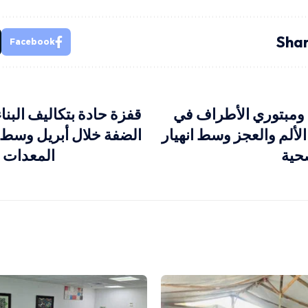
Shar
Facebook
ومبتوري الأطراف في
قفزة حادة بتكاليف البن
لألم والعجز وسط انهيار
الضفة خلال أبريل وسط ا
حية
المعدات و