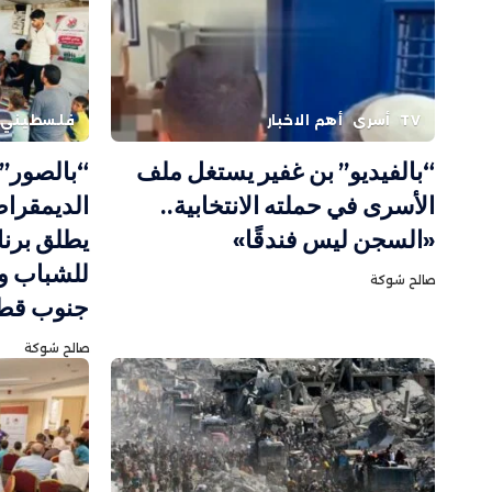
TV
أسرى
أهم الاخبار
فلسطيني
“بالفيديو” بن غفير يستغل ملف
“بالصور” 
الأسرى في حملته الانتخابية..
الديمقرا
«السجن ليس فندقًا»
يطلق برنا
للشباب و
صالح شوكة
جنوب قطا
صالح شوكة