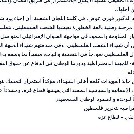
لوفاء الحقيقي للشهداء يكون «بالاستمرار في طريق النضال والثبا
أجلها».
 الدكتور فوزي عوض، في كلمة اللجان الشعبية، أن إحياء يوم شه
مرحلة وطنية بالغة الخطورة يعيشها الشعب الفلسطيني، تتطلب 
ر المقاومة والصمود في مواجهة العدوان الإسرائيلي المتواصل
ن شهداء الشعب الفلسطيني، وفي مقدمتهم شهداء الجبهة الدي
 الفلسطيني نموذجاً في التضحية والثبات، مشيداً بما وصفه بـ«
ية» للجبهة الديمقراطية ودورها الوطني في الدفاع عن حقوق ا
لة.
 خالد العويدات كلمة أهالي الشهداء، مؤكداً استمرار التمسك بن
لإنسانية والسياسية الصعبة التي يعيشها قطاع غزة، ومشدداً ع
ً للوحدة والصمود الوطني الفلسطيني.
مقراطية لتحرير فلسطين
في – قطاع غزة