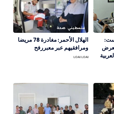
فلسطيني
صحة
يست:
الهلال الأحمر: مغادرة 78 مريضا
تعرض
ومرافقيهم عبر معبررفح
لعربية
LOAI LOAI