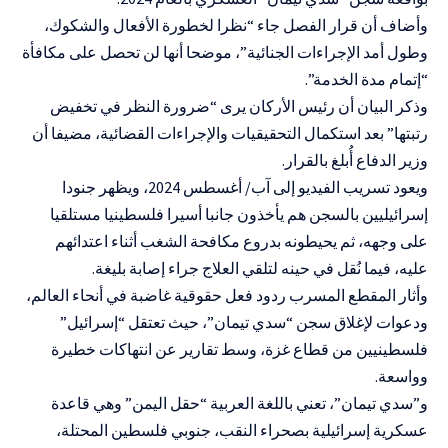
وأضاف أن قرار الفصل جاء “نظرا لخطورة الأفعال والشكوك،
وطول أمد الإجراءات الجنائية”، موضحا أنها لن تحصل على مكافأة
“إتمام مدة الخدمة”.
وذكر البيان أن رئيس الأركان يرى “ضرورة النظر في تخفيض
رتبتها” بعد استكمال التحقيقيات والإجراءات القضائية، مضيفا أن
وزير الدفاع أُبلغ بالقرار.
ويعود تسريب الفيديو إلى آب/ أغسطس 2024، ويظهر جنودا
إسرائيليين بالسجن هم يأخذون جانبا أسيرا فلسطينيا مستلقيا
على وجهه، ثم يحيطونه بدروع مكافحة الشغب أثناء اعتدائهم
عليه، فيما نُقل في حينه لتلقي العلاج جراء إصابة بليغة.
وأثار المقطع المسرب ردود فعل حقوقية غاضبة في أنحاء العالم،
ودعوات لإغلاق سجن “سدي تيمان”، حيث تعتقل “إسرائيل”
فلسطينيين من قطاع غزة، وسط تقارير عن انتهاكات خطيرة
وواسعة.
و”سدي تيمان”، تعني باللغة العربية “حقل اليمن” وهي قاعدة
عسكرية إسرائيلية بصحراء النقب، جنوبي فلسطين المحتلة،