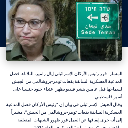
المسار : قرر رئيس الأركان الإسرائيلي إيال زامير، الثلاثاء، فصل
المدعية العسكرية السابقة يفعات تومر-يروشالمي من الجيش
لسماحها قبل عامين بنشر فيديو يظهر اعتداء جنود جنسيا على
أسير فلسطيني.
وقال الجيش الإسرائيلي في بيان إن “رئيس الأركان فصل المدعية
العسكرية السابقة يفعات تومر-يروشالمي من الجيش”، مشيراً
إلى أنه جرى إيقافها عن العمل فور ظهور الشبهات المتعلقة
بواقعة سجن “سدي تيمان” العسكري بالعام 2024.