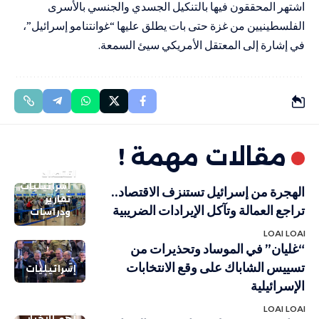
اشتهر المحققون فيها بالتنكيل الجسدي والجنسي بالأسرى
الفلسطينيين من غزة حتى بات يطلق عليها “غوانتنامو إسرائيل”،
في إشارة إلى المعتقل الأمريكي سيئ السمعة.
مقالات مهمة !
اقتصاد
إسرائيليات
الهجرة من إسرائيل تستنزف الاقتصاد..
تقارير
تراجع العمالة وتآكل الإيرادات الضريبية
ودراسات
LOAI LOAI
“غليان” في الموساد وتحذيرات من
تسييس الشاباك على وقع الانتخابات
إسرائيليات
الإسرائيلية
LOAI LOAI
أهم الاخبار