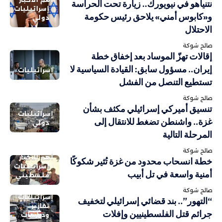
نتنياهو في نيويورك.. زيارة تحت الحراسة
إسرائيليات
و«كابوس أمني» يلاحق رئيس حكومة
دولي
الاحتلال
صالح شوكة
إقالات تهزّ الموساد بعد إخفاق خطة
إيران.. مسؤول سابق: القيادة السياسية لا
إسرائيليات
تستطيع التنصل من الفشل
صالح شوكة
تنسيق أميركي إسرائيلي مكثف بشأن
إسرائيليات
غزة.. واشنطن تضغط للانتقال إلى
دولي
المرحلة التالية
صالح شوكة
أهم الاخبار
خطة انسحاب محدود من غزة تُثير شكوكًا
إسرائيليات
أمنية واسعة في تل أبيب
فلسطيني
صالح شوكة
إسرائيليات
“التهور”.. بند قضائي إسرائيلي لتخفيف
تقارير
جرائم قتل الفلسطينيين وإفلات
ودراسات