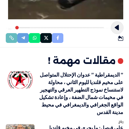
مقالات مهمة !
فلسطيني
” الديمقراطية ” عدوان الإحتلال المتواصل
أهم
على مخيم قلنديا لليوم الثاني ، محاولة
الاخبار
لاستنساخ نموذج التطهير العرقي والتهجير
في مخيمات شمال الضفة ، وإعادة تشكيل
الواقع الجغرافي والديمغرافي في محيط
مدينة القدس
رباح
علي فيصل: ما يجري في مخيم قلنديا