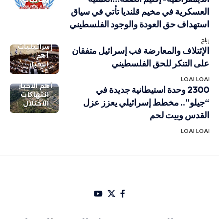
العسكرية في مخيم قلنديا تأتي في سياق
استهداف حق العودة والوجود الفلسطيني
رباح
إسرائيليات
الإئتلاف والمعارضة فب إسرائيل متفقان
أهم
على التنكر للحق الفلسطيني
الاخبار
LOAI LOAI
أهم الاخبار
2300 وحدة استيطانية جديدة في
انتهاكات
“جيلو”.. مخطط إسرائيلي يعزز عزل
الاحتلال
القدس وبيت لحم
LOAI LOAI