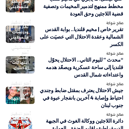
أهم الاخبار
مخطط ممنهج لتدمير المخيمات وتصفية
فلسطيني
قضية اللاجئين وحق العودة
أهم الاخبار
صالح شوكة
تقارير
تقرير خاص | مخيم قلنديا.. بوابة القدس
ودراسات
الشمالية وعقدة الاحتلال التي عصيَت على
فلسطيني
الكسر
فلسطيني
أهم
صالح شوكة
الاخبار
“محدث ” لليوم الثاني.. الاحتلال يحوّل
انتهاكات
قلنديا إلى ساحة عسكرية ويصعّد هدمه
الاحتلال
واعتداءاته شمال القدس
أهم الاخبار
صالح شوكة
إسرائيليات
جيش الاحتلال يعترف بمقتل ضابط وجندي
في
احتياط وإصابة 4 آخرين بانفجار عبوة في
المواجهة
جنوب لبنان
أهم الاخبار
صالح شوكة
فلسطيني
دائرة اللاجئين ووكالة الغوث في الجبهة
لاجئون
الديمقراطية- إقليم الضفة…العملية
وجاليات