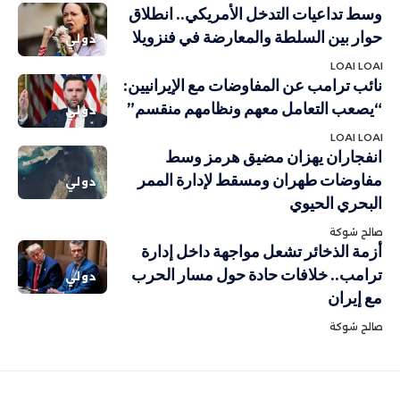
وسط تداعيات التدخل الأمريكي.. انطلاق
حوار بين السلطة والمعارضة في فنزويلا
دولي
LOAI LOAI
نائب ترامب عن المفاوضات مع الإيرانيين:
“يصعب التعامل معهم ونظامهم منقسم”
دولي
LOAI LOAI
انفجاران يهزان مضيق هرمز وسط
مفاوضات طهران ومسقط لإدارة الممر
دولي
البحري الحيوي
صالح شوكة
أزمة الذخائر تشعل مواجهة داخل إدارة
ترامب.. خلافات حادة حول مسار الحرب
دولي
مع إيران
صالح شوكة