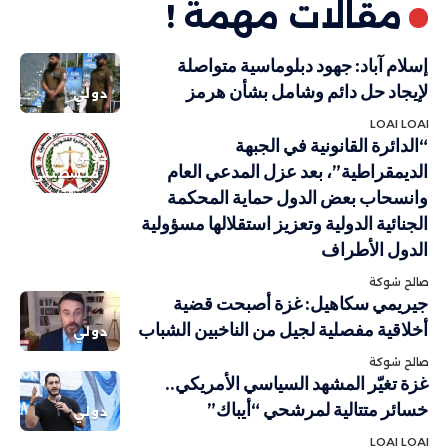
مقالات مهمة !
إسلام آباد: جهود دبلوماسية متواصلة
لإيجاد حل دائم وشامل بشأن هرمز
دولي
LOAI LOAI
“الدائرة القانونية في الجبهة
دولي
الديمقراطية”، بعد عزل المدعي العام
فلسطيني
وانسحاب بعض الدول حماية المحكمة
الجنائية الدولية وتعزيز استقلالها مسؤولية
الدول الأطراف
صالح شوكة
جيريمي سكاهيل: غزة أصبحت قضية
أخلاقية مفصلية لجيل من الناخبين الشباب
دولي
صالح شوكة
غزة تغيّر المشهد السياسي الأمريكي..
خسائر متتالية لمرشحي “أيباك”
دولي
LOAI LOAI