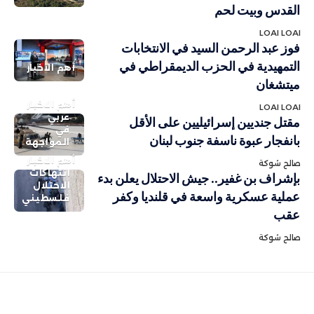
القدس وبيت لحم
LOAI LOAI
فوز عبد الرحمن السيد في الانتخابات
التمهيدية في الحزب الديمقراطي في
أهم الاخبار
ميتشغان
أهم الاخبار
LOAI LOAI
عربي
مقتل جنديين إسرائيليين على الأقل
في
بانفجار عبوة ناسفة جنوب لبنان
المواجهة
أهم الاخبار
صالح شوكة
انتهاكات
بإشراف بن غفير.. جيش الاحتلال يعلن بدء
الاحتلال
عملية عسكرية واسعة في قلنديا وكفر
فلسطيني
عقب
صالح شوكة