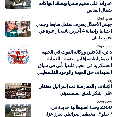
عدوانه على مخيم قلنديا ويصعّد انتهاكاته
الاحتلال
شمال القدس
أهم الاخبار
صالح شوكة
إسرائيليات
جيش الاحتلال يعترف بمقتل ضابط وجندي
في
احتياط وإصابة 4 آخرين بانفجار عبوة في
المواجهة
جنوب لبنان
أهم الاخبار
صالح شوكة
فلسطيني
دائرة اللاجئين ووكالة الغوث في الجبهة
لاجئون
الديمقراطية- إقليم الضفة…العملية
وجاليات
العسكرية في مخيم قلنديا تأتي في سياق
استهداف حق العودة والوجود الفلسطيني
رباح
إسرائيليات
الإئتلاف والمعارضة فب إسرائيل متفقان
أهم
على التنكر للحق الفلسطيني
الاخبار
LOAI LOAI
أهم الاخبار
2300 وحدة استيطانية جديدة في
انتهاكات
“جيلو”.. مخطط إسرائيلي يعزز عزل
الاحتلال