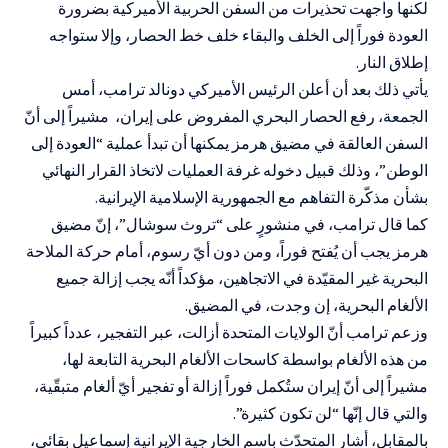
لكنها واجهت تحذيرات من السفن الحربية الأميركية بضرورة
العودة فوراً إلى الخلف والبقاء خلف خط الحصار، وإلا ستواجه
إطلاق النار.
يأتي ذلك بعد أن أعلن الرئيس الأميركي دونالد ترامب، أمس
الجمعة، رفع الحصار البحري المفروض على إيران، مشيراً إلى أنّ
السفن العالقة في مضيق هرمز يمكنها أن تبدأ عملية “العودة إلى
الوطن”، وذلك قبيل دخوله غرفة العمليات لاتخاذ القرار النهائي
بشأن مذكّرة التفاهم مع الجمهورية الإسلامية الإيرانية.
كما قال ترامب، في منشورٍ على “تروث سوشال”، إنّ مضيق
هرمز يجب أن يُفتح فوراً، ومن دون أيّ رسوم، أمام حركة الملاحة
البحرية غير المقيّدة في الاتجاهين، مؤكداً أنّه يجب إزالة جميع
الألغام البحرية، إن وجدت، في المضيق.
وزعم ترامب أنّ الولايات المتحدة أزالت، عبر التفجير، عدداً كبيراً
من هذه الألغام بواسطة كاسحات الألغام البحرية التابعة لها،
مشيراً إلى أنّ إيران ستُكمل فوراً إزالة أو تفجير أيّ ألغام متبقّية،
والتي قال إنّها “لن تكون كثيرة”.
بالمقابل، أشار المتحدّث باسم الخارجية الإيرانية إسماعيل بقائي،