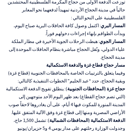
توزعت الدفعة الأولى من حجاج المكرمة الفلسطينية المحتشدين
حالياً في مدينة الحجاج الأردنية تمهيداً لدفعهما نحو المعابر
الفلسطينية على النحو التالي :
المسار
البري
: اكتمل وصول كافة الحافلات البرية صباح اليوم،
وبدأت الطواقم بإنهاء إجراءات دخولهم فوراً.
المسار
الجوي
: هبطت الرحلات الجوية الأخيرة في مطار الملكة
علياء الدولي، ونُقل الحجاج مباشرة بنظام الحافلات الموحدة إلى
مدينة الحجاج.
مسار
حجاج
قطاع
غزة
والدفعة
الاستكمالية
وفيما يتعلق بالترتيبات الخاصة بالمحافظات الجنوبية (قطاع غزة)
وبقية الحجاج، حدد “عبد الحليم” الخطوات التنفيذية كالتالي:
حجاج
غزة
(
المحافظات
الجنوبية
): ينطلق تفويج الدفعة الاستكمالية
(التي تضم حجاج القطاع) بعد ظهر اليوم الأحد متوجهين إلى
المدينة المنورة للمكوث فيها 4 أيام، على أن يغادروها لاحقاً صوب
الأراضي المصرية ومنها إلى قطاع غزة وفق الآلية المتفق عليها.
الدفعة
الاستكمالية
(
المحافظات
الشمالية
): تشمل 1,500 حاج،
وجدولت الوزارة رحلتهم على مدار يومي 4 و5 حزيران/يونيو