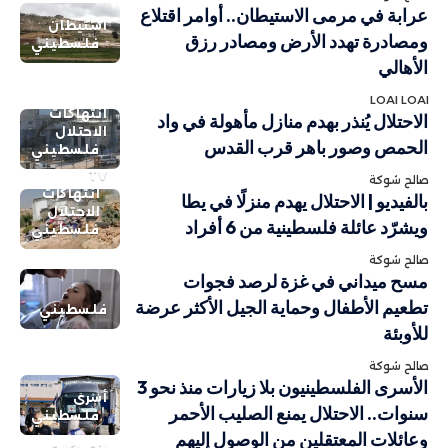
عرابة في مرمى الاستيطان.. أوامر اقتلاع
استيطان
ومصادرة تهدد الأرض ومصادر رزق
فلسطيني
الأهالي
LOAI LOAI
انتهاكات
الاحتلال يُنذر بهدم منازل مأهولة في واد
الاحتلال
الحمص وصور باهر قرب القدس
فلسطيني
TV
صالح شوكة
انتهاكات
بالفيديو | الاحتلال يهدم منزلًا في يطا
الاحتلال
ويشرّد عائلة فلسطينية من 6 أفراد
فلسطيني
صالح شوكة
مسح ميداني في غزة لرصد فجوات
تطعيم الأطفال وحماية الجيل الأكثر عرضة
فلسطيني
للأوبئة
صالح شوكة
الأسرى الفلسطينيون بلا زيارات منذ نحو 3
أسرى
سنوات.. الاحتلال يمنع الصليب الأحمر
فلسطيني
وعائلات المعتقلين من الوصول إليهم