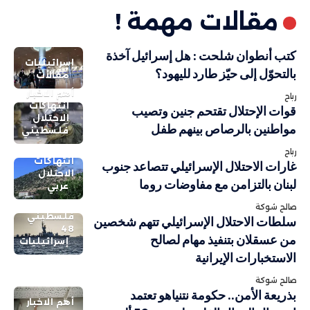
مقالات مهمة !
كتب أنطوان شلحت : هل إسرائيل آخذة
إسرائيليات
بالتحوّل إلى حيّز طارد لليهود؟
مقالات
أهم الاخبار
رباح
انتهاكات
قوات الإحتلال تقتحم جنين وتصيب
الاحتلال
مواطنين بالرصاص بينهم طفل
فلسطيني
رباح
انتهاكات
غارات الاحتلال الإسرائيلي تتصاعد جنوب
الاحتلال
لبنان بالتزامن مع مفاوضات روما
عربي
صالح شوكة
فلسطيني
سلطات الاحتلال الإسرائيلي تتهم شخصين
48
من عسقلان بتنفيذ مهام لصالح
إسرائيليات
الاستخبارات الإيرانية
صالح شوكة
بذريعة الأمن.. حكومة نتنياهو تعتمد
أهم الاخبار