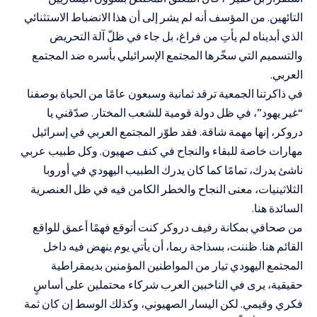
التائهين. من المؤسف أنه لم يشر إلى أن هذا الانضباط الاستثنائي
الذي أبديناه لم يأتِ من فراغ، بل جاء في ظلّ آلة التحريض
والتسميم التي سخّرها المجتمع الإسرائيلي بأسره ضد المجتمع
العربي.
في ذاكرتنا الجمعية ترقد ثمانية وسبعون عامًا من الحياة بوصفنا
“غير يهود”، في ظل دولة قومية للشعب المختار. صدّقني يا
دروكر، إنها مهمة شاقة. فقد طوّر المجتمع العربي في إسرائيل
مهارات خاصة للبقاء والنجاح في كنف صهيون. وكل طبيب عربي
ناشئ يدرك، تمامًا كما كان يدرك الطبيب اليهودي في أوروبا
الثلاثينيات، معنى النجاح والخطر الكامن فيه في ظل العنصرية
السائدة هنا.
من صحافي بمكانة رفيف دروكر كنت أتوقع فهمًا أعمق للواقع
القائم هنا. ظننت، بسذاجة ربما، أن يأتي يوم ينهض فيه داخل
المجتمع اليهودي تيار من المواطنين المؤمنين بديمقراطية
حقيقية، يرى في الناخبين العرب شركاء محتملين على أساسٍ
فكري وقيمي. لكن اليسار الصهيوني، وكذلك الوسط إن كان ثمة