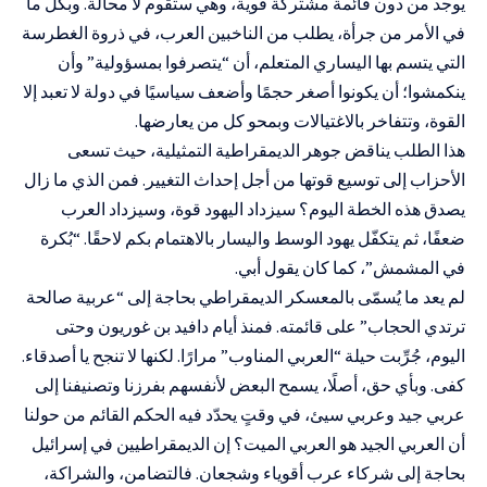
يوجد من دون قائمة مشتركة قوية، وهي ستقوم لا محالة. وبكل ما
في الأمر من جرأة، يطلب من الناخبين العرب، في ذروة الغطرسة
التي يتسم بها اليساري المتعلم، أن “يتصرفوا بمسؤولية” وأن
ينكمشوا؛ أن يكونوا أصغر حجمًا وأضعف سياسيًا في دولة لا تعبد إلا
القوة، وتتفاخر بالاغتيالات وبمحو كل من يعارضها.
هذا الطلب يناقض جوهر الديمقراطية التمثيلية، حيث تسعى
الأحزاب إلى توسيع قوتها من أجل إحداث التغيير. فمن الذي ما زال
يصدق هذه الخطة اليوم؟ سيزداد اليهود قوة، وسيزداد العرب
ضعفًا، ثم يتكفّل يهود الوسط واليسار بالاهتمام بكم لاحقًا. “بُكرة
في المشمش”، كما كان يقول أبي.
لم يعد ما يُسمّى بالمعسكر الديمقراطي بحاجة إلى “عربية صالحة
ترتدي الحجاب” على قائمته. فمنذ أيام دافيد بن غوريون وحتى
اليوم، جُرِّبت حيلة “العربي المناوب” مرارًا. لكنها لا تنجح يا أصدقاء.
كفى. وبأي حق، أصلًا، يسمح البعض لأنفسهم بفرزنا وتصنيفنا إلى
عربي جيد وعربي سيئ، في وقتٍ يحدّد فيه الحكم القائم من حولنا
أن العربي الجيد هو العربي الميت؟ إن الديمقراطيين في إسرائيل
بحاجة إلى شركاء عرب أقوياء وشجعان. فالتضامن، والشراكة،