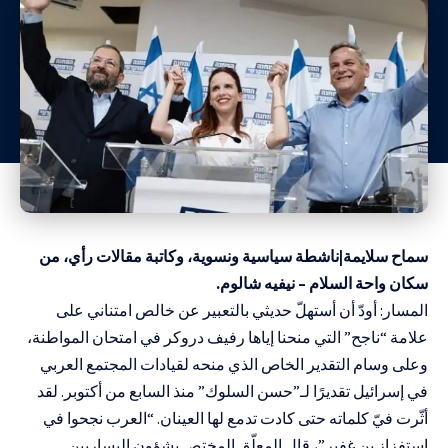
سماح سلايمة|ناشطة سياسية ونسوية، وكاتبة مقالات رأي، من
سكان واحة السلام – نيفيه شالوم.
المسار: أودّ أن أستهلّ حديثي بالتعبير عن خالص امتناني على
علامة “ناجح” التي منحنا إياها رفيف دروكر في امتحان المواطنة،
وعلى وسام التقدير الخاص الذي منحه لقيادات المجتمع العربي
في إسرائيل تقديرًا لـ”حسن السلوك” منذ السابع من أكتوبر. لقد
أثّرت فيّ كلماته حتى كادت تدمع لها العينان. “العرب نجحوا في
استفزاز بن غفير”، قال المعلّق المختص بشؤون اليساريين