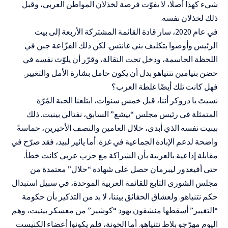
شيء كهذا أصلًا، لا يفوّت فرصة لخذلان المواطن العربي، وقبل
ذلك لخذلان نفسه.
في عام 2020، سار قادة القائمة المشتركة الأربعة إلى بيت
الرئيس وأوصوا بتكليف بني غانتس. لكن ذلك الفزّاعة جبن في
اللحظة الحاسمة، ودخل تحت النقالة، وقرّر أن يلوّث نفسه في
حضن بنيامين نتنياهو بدل أن يكون حامل بشارة الأمل والتغيير.
فهل كانت تلك أيضًا غلطة العرب؟
نسيتَ يا دروكر أننا، قبل خمس سنوات، ابتلعنا الحبة المُرّة
المتمثلة في رئيس مجلس “ييشع” السابق، نفتالي بينيت. ذلك
بينيت نفسه الذي أبدى، خلال العامين والنصف الأخيرين، حماسةً
واضحة لدعم الإبادة الجماعية في غزة. أما يائير لبيد، فقد صرّح في
مقابلة إذاعية بالعربية بأن الشراكة مع حزب عربي كانت خطأ.
حتى أفيغدور ليبرمان حصل على شهادة “حلال” معتمدة من
مجلس الشورى التابع للقائمة العربية الموحدة، في سبيل استبدال
حكم نتنياهو. ولعشاق الحقائق بيننا، لا بد من التذكير بأن حكومة
“التغيير” أسقطها منشقون يهود “كوشير” من معسكر بينيت، وهم
اليوم مهرّجو بلاط نتنياهو. أما الخونة، فلم يكونوا أعضاء الكنيست