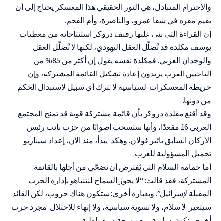
والاحترام المتبادل، هي النور الحقيقي.هذا المعسكر يحتاج إلى أن
يقيم مقره في شفا عمرو، والناصرة، وأم الفحم.
إن القراءة التي بنى عليها رفيف دروكر استنتاجاته من معطيات
يوسف مكلدة قد تُضلّل العقل اليهودي، لكنها لا تُضلّل العقل
والوجدان العربي. فمكلدة نفسه يقول إن أكثر من 85% من
الناخبين العرب يريدون إعادة تشكيل القائمة المشتركة، وإن
خريطة المعسكرات السياسية لا تترك أي سبيل لاستبدال الحكم
من دونها.
وقد أقنع مقلدة دروكر بأن قائمة مشتركة قوية قد تمنح المجتمع
العربي 16 مقعدًا، وأنها ستسحب أصواتًا من حزب نائب رئيس
الأركان السابق يائير غولان. وهكذا يبدأ، منذ الآن، إعداد سيناريو
تحميل المسؤولية للعرب.
أما حمامة السلام التي يُفترض أن نضحّي من أجلها بالقائمة
المشتركة، فقد قالت: “لا يجوز السماح لنتنياهو بإدارة الحرب
المقبلة لإسرائيل”. وبعبارة أخرى: ستكون هناك حروب، لكن القائد
سيتغير. لا سلام، ولا تسوية سياسية، ولا إنهاء للاحتلال. مجرد حرب
أخرى بنكهة يسارية، مع مسحة ديمقراطية.