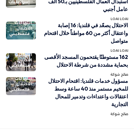
استبدال العمال الفلسطينيين بـ50 ألف
إسرائيليات
عامل أجنبي
LOAI LOAI
انتهاكات
الاحتلال يصعّد في قلنديا: 16 إصابة
الاحتلال
واعتقال أكثر من 60 مواطناً خلال اقتحام
فلسطيني
متواصل
LOAI LOAI
انتهاكات
162 مستوطنًا يقتحمون المسجد الأقصى
الاحتلال
بحماية مشددة من شرطة الاحتلال
فلسطيني
صالح شوكة
انتهاكات
مسؤول خدمات قلنديا: اقتحام الاحتلال
الاحتلال
للمخيم مستمر منذ 40 ساعة وسط
فلسطيني
اعتقالات واعتداءات وتدمير للمحال
التجارية
صالح شوكة