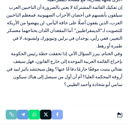
إن تفكيك القائمة المشتركة لا يعني بالضرورة أن الناخبين العرب
سيلقون بأنفسهم في أحضان الأحزاب الصهيونية. فمعظم الناخبين
العرب، الذين يقفون أصلًا على حافة اليأس، لن ينهضوا من الأريكة
للتصويت لـ”الديمقراطيين”. أما المقعدان اللذان يحتاجهما معسكر
التغيير، ففي رأيي، يوجدان في برلين ونيويورك ولشبونة، لا في
طمرة أو رهط.
وفي الختام، يبرز السؤال الآتي: إذا تحققت خطة رئيس الحكومة
بإخراج القائمة العربية الموحدة إلى خارج القانون، فهل سيقف
نفتالي بينيت موقفًا حازمًا دفاعًا عنها؟ وهل سيحتشد يائير لبيد في
أروقة المحكمة العليا؟ أم أن أول من سيصل إلى هناك سيكون
سامي أبو شحادة وأحمد الطيبي؟