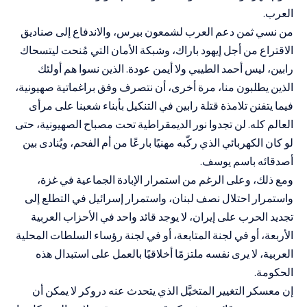
العرب.
من نسي ثمن دعم العرب لشمعون بيرس، والاندفاع إلى صناديق
الاقتراع من أجل إيهود باراك، وشبكة الأمان التي مُنحت ليتسحاك
رابين، ليس أحمد الطيبي ولا أيمن عودة. الذين نسوا هم أولئك
الذين يطلبون منا، مرة أخرى، أن نتصرف وفق براغماتية صهيونية،
فيما يتفنن تلامذة قتلة رابين في التنكيل بأبناء شعبنا على مرأى
العالم كله. لن تجدوا نور الديمقراطية تحت مصباح الصهيونية، حتى
لو كان الكهربائي الذي ركّبه مهنيًا بارعًا من أم الفحم، ويُنادى بين
أصدقائه باسم يوسف.
ومع ذلك، وعلى الرغم من استمرار الإبادة الجماعية في غزة،
واستمرار احتلال نصف لبنان، واستمرار إسرائيل في التطلع إلى
تجديد الحرب على إيران، لا يوجد قائد واحد في الأحزاب العربية
الأربعة، أو في لجنة المتابعة، أو في لجنة رؤساء السلطات المحلية
العربية، لا يرى نفسه ملتزمًا أخلاقيًا بالعمل على استبدال هذه
الحكومة.
إن معسكر التغيير المتخيَّل الذي يتحدث عنه دروكر لا يمكن أن