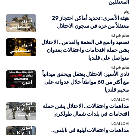
المعتقلين
رباح
هيئة الأسرى: تحديد أماكن احتجاز 29
أسرى
معتقلاً من غزة في سجون الاحتلال
فلسطيني
صالح شوكة
تصعيد واسع في الضفة والقدس.. الاحتلال
أسرى
يشن حملة اقتحامات واعتقالات بعدوان
فلسطيني
متواصل على قلنديا
صالح شوكة
نادي الأسير: الاحتلال يعتقل ويحقق ميدانياً
مع أكثر من 60 مواطناً خلال عدوانه على
أسرى
مخيم قلنديا
LOAI LOAI
أسرى
مداهمات واعتقالات.. الاحتلال يشن حملة
انتهاكات
اقتحامات في بلدات شمال طولكرم
الاحتلال
LOAI LOAI
أسرى
مداهمات واعتقالات ليلية في نابلس..
انتهاكات