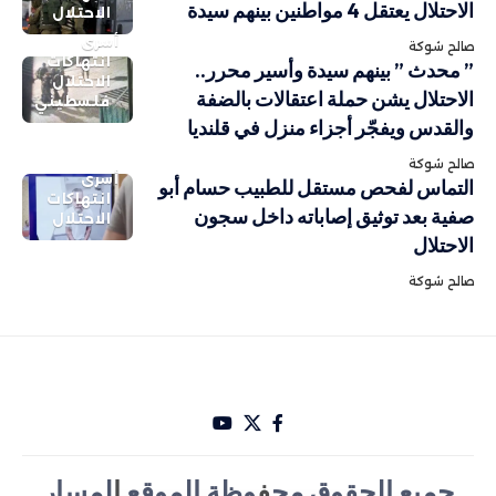
الاحتلال يعتقل 4 مواطنين بينهم سيدة
الاحتلال
أسرى
صالح شوكة
انتهاكات
” محدث ” بينهم سيدة وأسير محرر..
الاحتلال
الاحتلال يشن حملة اعتقالات بالضفة
فلسطيني
والقدس ويفجّر أجزاء منزل في قلنديا
صالح شوكة
أسرى
التماس لفحص مستقل للطبيب حسام أبو
انتهاكات
صفية بعد توثيق إصاباته داخل سجون
الاحتلال
الاحتلال
صالح شوكة
جميع الحقوق مح
ف
وظة الموقع
ا
لمسار