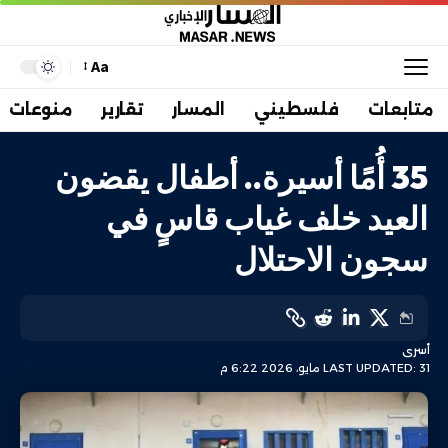
Aa
متابعات
فلسطيني
المسار
تقارير
منوعات
35 أُمًا أسيرة.. أطفال يقضون
العيد خلف غياب قاسٍ في
سجون الاحتلال
أسرى
LAST UPDATED: 31 مايو، 2026 6:22 م