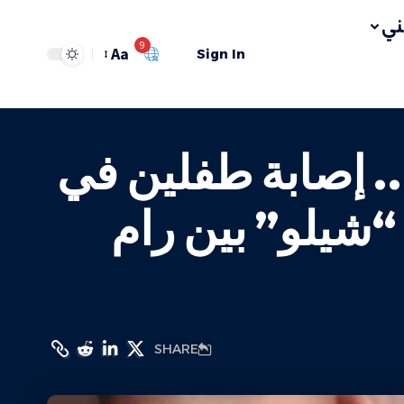
ي
9
Aa
Sign In
… إصابة طفلين في
شيلو” بين رام
SHARE