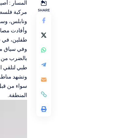
المسار : أُ
SHARE
مركبة فلسطي
ونابلس، وسط
وأفادت مصادر
طفلين، في حي
وفي سياق مت
بالضرب من ق
طبي لتلقي ال
وتشهد مناطق 
سواء من قبل
المنطقة.
مشغل
الفيديو