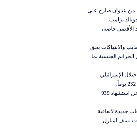
ل من عدوان صارخ على
ونالد ترامب.
د الأقصى خاصة،
ذيب والانتهاكات بحق
الجرائم الجنسية بما
تلال الإسرائيلي
وأوضح المكتب، في بيان تابعها المسار الاخباري، أن هذه الخروقات أسفرت عن استشهاد 939
ات جديدة لاتفاقية
ات نسف لمنازل