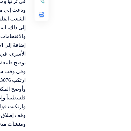
في تركيا ومص
ودعت إلى مو
الشعب الفلسط
إلى ذلك، اس
والاقتحامات 
إضافةً إلى ا
الأسرى، في ح
يوضح طبيعة 
وفي وقت سابق
ارتكب 3076 خرقاً لقرار وقف إطلاق النار حتى 31 مايو/أيار 2026، وذلك خلال 232 يوماً.
فلسطينياً وإصابة 2889 آخرين، إلى جانب تسجيل
وارتكبت قوات
وقف إطلاق، 
ومنشآت مدني