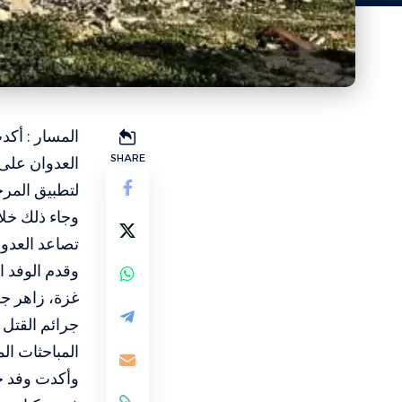
المسار : أكد
SHARE
العدوان على 
لتطبيق المرح
وجاء ذلك خلا
تصاعد العدوا
وقدم الوفد 
غزة، زاهر جب
جرائم القتل و
المباحثات الم
وأكدت وفد حم