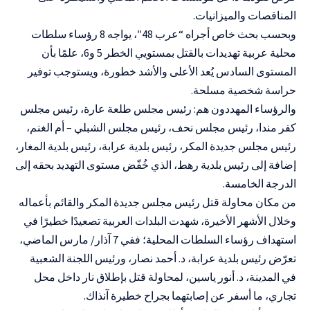
المناقصات والميزانيات.
وبحسب بحث خاص أجراه “عرب 48″، يواجه 8 رؤساء سلطات
محلية عربية تهديدات بالقتل بمستويي الخطر 5 و6، علمًا بأن
المستوى السادس يُعد الأعلى والأشد خطورة، ويستوجب توفير
حراسة شخصية مسلحة.
والرؤساء المهددون هم: رئيس مجلس طلعة عارة، رئيس مجلس
كفر مندا، رئيس مجلس نحف، رئيس مجلس الشبلي – أم الغنم،
رئيس مجلس جديدة المكر، رئيس بلدية عرابة، رئيس بلدية المغار،
إضافة إلى رئيس بلدية رهط، الذي خُفّض مستوى التهديد بحقه إلى
الدرجة الخامسة.
من مكان محاولة قتل رئيس مجلس جديدة المكر والقائم بأعماله
وخلال الأشهر الأخيرة، شهدت البلدات العربية تصعيدًا خطيرًا في
استهداف رؤساء السلطات المحلية؛ ففي 7 آذار/ مارس الماضي،
تعرّض رئيس بلدية عرابة، د. أحمد نصار، ورئيس اللجنة الشعبية
في المدينة، د. أنور ياسين، لمحاولة قتل بإطلاق نار داخل محل
تجاري، ما أسفر عن إصابتهما بجراح خطيرة آنذاك.