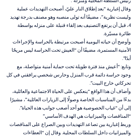
رئيس السلطة المحلية ومنزله”.
وقال إغبارية “بعد إطلاق النار عليّ، أصبحت التهديدات عملية
وليست نظرية”، مضيفًا أنه تولى منصبه وهو مصنف بدرجة تهديد
4، قبل أن يرتفع التصنيف بعد إلقاء قنبلة على منزله بواسطة
طائرة مسيّرة.
وأوضح أن حياته اليومية أصبحت مرتبطة بالحراسة والإجراءات
الأمنية المستمرة، مضيفًا أن “العيش تحت الحراسة ليس مريحًا
أبدًا”.
وتابع: “أعيش منذ فترة طويلة تحت حماية أمنية متواصلة، مع
وجود حراسة دائمة قرب المنزل وحارس شخصي يرافقني في كل
تحركاتي خارج البيت”.
وأضاف أن هذا الواقع “ينعكس على الحياة الاجتماعية والعائلية،
بدءًا من المناسبات الخاصة وصولًا إلى الزيارات العائلية”، مشيرًا
إلى أن “غياب الخصوصية هو أحد أصعب جوانب هذه الحياة”.
“المناقصات والميزانيات هي الهدف الأساسي”
وربط إغبارية بين تصاعد التهديدات وبين الصراع على المناقصات
والميزانيات داخل السلطات المحلية. وقال إن “العطاءات