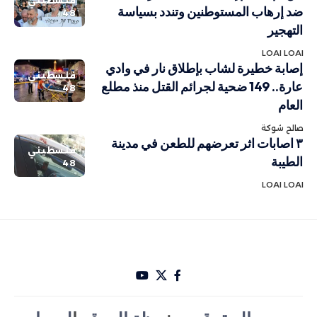
فلسطيني
ضد إرهاب المستوطنين وتندد بسياسة
48
التهجير
LOAI LOAI
إصابة خطيرة لشاب بإطلاق نار في وادي
فلسطيني
عارة.. 149 ضحية لجرائم القتل منذ مطلع
48
العام
صالح شوكة
٣ اصابات اثر تعرضهم للطعن في مدينة
فلسطيني
الطيبة
48
LOAI LOAI