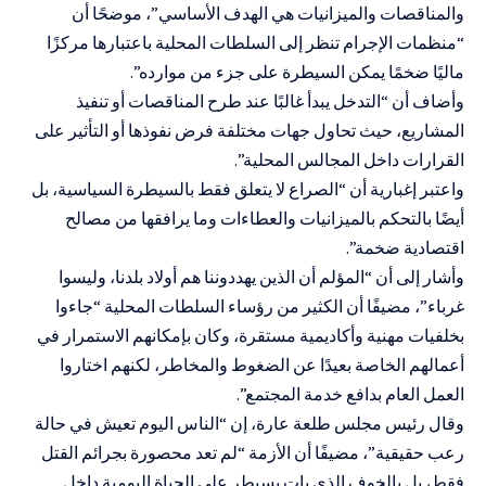
والمناقصات والميزانيات هي الهدف الأساسي”، موضحًا أن
“منظمات الإجرام تنظر إلى السلطات المحلية باعتبارها مركزًا
ماليًا ضخمًا يمكن السيطرة على جزء من موارده”.
وأضاف أن “التدخل يبدأ غالبًا عند طرح المناقصات أو تنفيذ
المشاريع، حيث تحاول جهات مختلفة فرض نفوذها أو التأثير على
القرارات داخل المجالس المحلية”.
واعتبر إغبارية أن “الصراع لا يتعلق فقط بالسيطرة السياسية، بل
أيضًا بالتحكم بالميزانيات والعطاءات وما يرافقها من مصالح
اقتصادية ضخمة”.
وأشار إلى أن “المؤلم أن الذين يهددوننا هم أولاد بلدنا، وليسوا
غرباء”، مضيفًا أن الكثير من رؤساء السلطات المحلية “جاءوا
بخلفيات مهنية وأكاديمية مستقرة، وكان بإمكانهم الاستمرار في
أعمالهم الخاصة بعيدًا عن الضغوط والمخاطر، لكنهم اختاروا
العمل العام بدافع خدمة المجتمع”.
وقال رئيس مجلس طلعة عارة، إن “الناس اليوم تعيش في حالة
رعب حقيقية”، مضيفًا أن الأزمة “لم تعد محصورة بجرائم القتل
فقط، بل بالخوف الذي بات يسيطر على الحياة اليومية داخل