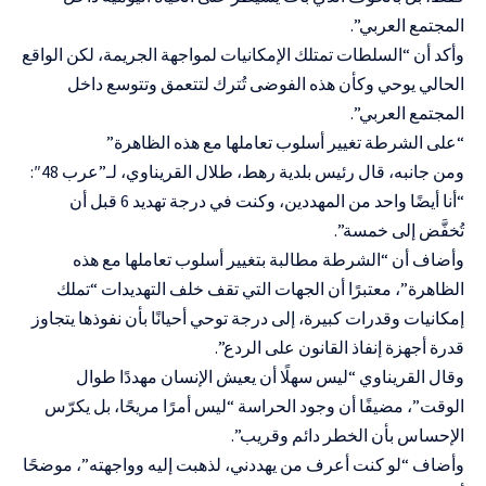
المجتمع العربي”.
وأكد أن “السلطات تمتلك الإمكانيات لمواجهة الجريمة، لكن الواقع
الحالي يوحي وكأن هذه الفوضى تُترك لتتعمق وتتوسع داخل
المجتمع العربي”.
“على الشرطة تغيير أسلوب تعاملها مع هذه الظاهرة”
ومن جانبه، قال رئيس بلدية رهط، طلال القريناوي، لـ”عرب 48″:
“أنا أيضًا واحد من المهددين، وكنت في درجة تهديد 6 قبل أن
تُخفَّض إلى خمسة”.
وأضاف أن “الشرطة مطالبة بتغيير أسلوب تعاملها مع هذه
الظاهرة”، معتبرًا أن الجهات التي تقف خلف التهديدات “تملك
إمكانيات وقدرات كبيرة، إلى درجة توحي أحيانًا بأن نفوذها يتجاوز
قدرة أجهزة إنفاذ القانون على الردع”.
وقال القريناوي “ليس سهلًا أن يعيش الإنسان مهددًا طوال
الوقت”، مضيفًا أن وجود الحراسة “ليس أمرًا مريحًا، بل يكرّس
الإحساس بأن الخطر دائم وقريب”.
وأضاف “لو كنت أعرف من يهددني، لذهبت إليه وواجهته”، موضحًا