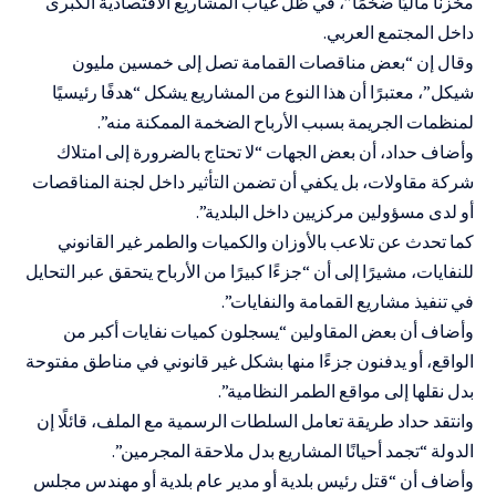
مخزنًا ماليًا ضخمًا”، في ظل غياب المشاريع الاقتصادية الكبرى
داخل المجتمع العربي.
وقال إن “بعض مناقصات القمامة تصل إلى خمسين مليون
شيكل”، معتبرًا أن هذا النوع من المشاريع يشكل “هدفًا رئيسيًا
لمنظمات الجريمة بسبب الأرباح الضخمة الممكنة منه”.
وأضاف حداد، أن بعض الجهات “لا تحتاج بالضرورة إلى امتلاك
شركة مقاولات، بل يكفي أن تضمن التأثير داخل لجنة المناقصات
أو لدى مسؤولين مركزيين داخل البلدية”.
كما تحدث عن تلاعب بالأوزان والكميات والطمر غير القانوني
للنفايات، مشيرًا إلى أن “جزءًا كبيرًا من الأرباح يتحقق عبر التحايل
في تنفيذ مشاريع القمامة والنفايات”.
وأضاف أن بعض المقاولين “يسجلون كميات نفايات أكبر من
الواقع، أو يدفنون جزءًا منها بشكل غير قانوني في مناطق مفتوحة
بدل نقلها إلى مواقع الطمر النظامية”.
وانتقد حداد طريقة تعامل السلطات الرسمية مع الملف، قائلًا إن
الدولة “تجمد أحيانًا المشاريع بدل ملاحقة المجرمين”.
وأضاف أن “قتل رئيس بلدية أو مدير عام بلدية أو مهندس مجلس