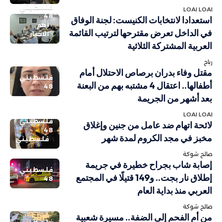
فلسطيني
LOAI LOAI
48
استعدادا لانتخابات الكنيست: لجنة الوفاق
أهم
في الداخل تعرض مقترحها لترتيب القائمة
الاخبار
العربية المشتركة الثلاثية
رباح
مقتل وفاء بدران برصاص الاحتلال أمام
فلسطيني
أطفالها.. اعتقال 4 مشتبه بهم من البعنة
48
بعد أشهر من الجريمة
LOAI LOAI
فلسطيني
لائحة اتهام ضد عامل من جنين وإغلاق
48
مخبز في مجد الكروم لمدة شهر
فلسطيني
صالح شوكة
إصابة شاب بجراح خطيرة في جريمة
فلسطيني
إطلاق نار بجت.. و149 قتيلًا في المجتمع
48
العربي منذ بداية العام
صالح شوكة
من أم الفحم إلى الضفة.. مسيرة شعبية