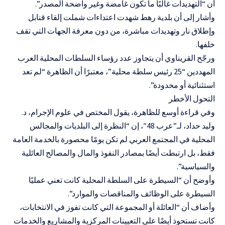
أن “التهديدات غالبًا ما تكون غامضة وغير واضحة المصدر”.
وأشار إلى أن بلدية رهط شهدت اعتداءات شملت إلقاء قنابل
وإطلاق نار وتهديدات مباشرة، من دون معرفة الجهات التي تقف
خلفها.
ورجّح القريناوي أن يتجاوز عدد رؤساء السلطات المحلية العرب
المهددين “25 رئيس سلطة محلية”، معتبرًا أن الظاهرة “لم تعد
استثنائية أو محدودة”.
التحول الأخطر
وفي قراءة أوسع للظاهرة، يقول المختص في علوم الإجرام، د.
وليد حداد، لـ”عرب 48″، إن “النظرة إلى البلديات والمجالس
المحلية في المجتمع العربي لم تكن يومًا محصورة بالخدمة العامة
فقط، بل ارتبطت أيضًا بمصادر النفوذ والمال والمصالح العائلية
والسياسية”.
وأوضح أن “السيطرة على السلطة المحلية كانت تعني عمليًا
السيطرة على الوظائف والمناقصات والموارد”.
وأضاف أن “العائلة أو المجموعة التي كانت تفوز في الانتخابات،
كانت تستحوذ أيضًا على التعيينات المركزية والمشاريع والخدمات