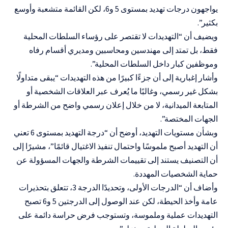
يواجهون درجات تهديد بمستوى 5 و6، لكن القائمة متشعبة وأوسع
بكثير”.
ويضيف أن “التهديدات لا تقتصر على رؤساء السلطات المحلية
فقط، بل تمتد إلى مهندسين ومحاسبين ومديري أقسام رفاه
وموظفين كبار داخل السلطات المحلية”.
وأشار إغبارية إلى أن جزءًا كبيرًا من هذه التهديدات “يبقى متداولًا
بشكل غير رسمي، وغالبًا ما يُعرف عبر العلاقات الشخصية أو
المتابعة الميدانية، لا من خلال إعلان رسمي واضح من الشرطة أو
الجهات المختصة”.
وبشأن مستويات التهديد، أوضح أن “درجة التهديد بمستوى 6 تعني
أن التهديد أصبح ملموسًا واحتمال تنفيذ الاغتيال قائمًا”، مشيرًا إلى
أن التصنيف يستند إلى تقييمات الشرطة والجهات المسؤولة عن
حماية الشخصيات المهددة.
وأضاف أن “الدرجات الأولى، وتحديدًا الدرجة 3، تتعلق بتحذيرات
عامة وأخذ الحيطة، لكن عند الوصول إلى الدرجتين 5 و6 تصبح
التهديدات عملية وملموسة، وتستوجب فرض حراسة دائمة على