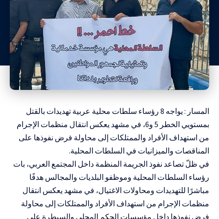
المسار : يواجه 8 رؤساء سلطات محلية عربية تهديدات بالقتل
بمستويي الخطر 5 و6، في مشهد يعكس انتقال منظمات الإجرام
من استهداف الأفراد والممتلكات إلى محاولة فرض نفوذها على
المناقصات والميزانيات في السلطات المحلية.
في ظلّ تصاعد نفوذ الجريمة المنظمة داخل المجتمع العربي، بات
رؤساء السلطات المحلية وموظفو البلديات والمجالس هدفًا
مباشرًا للتهديدات ومحاولات الاغتيال، في مشهد يعكس انتقال
منظمات الإجرام من استهداف الأفراد والممتلكات إلى محاولة
فرض نفوذها داخل مؤسسات الحكم المحلي والسيطرة على