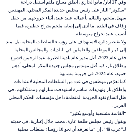
وفي 17 أيار/ مايو الجاري، أطلق مسلح ملثم استقل دراجة
“سكوتر” النار على رئيس مجلس جديدة المكر المحلي، المهندس
سهيل ملحم، والقائم بأعماله عبيد عبيد، أثناء خروجهما من حفل
زفاف في البلدة، ما أدى إلى إصابة ملحم بجراح خطيرة، فيما
أُصيب عبيد بجراح متوسطة.
ولا تقتصر دائرة الاستهداف على رؤساء السلطات المحلية، بل تمتد
إلى كبار الموظفين والعاملين في البلديات والمجالس المحلية.
ففي عام 2023، قُتل مدير عام بلدية الطيرة، عبد الرحمن قشوع،
بإطلاق نار، كما قُتل مهندس مجلس جديدة المكر المحلي، أدهم
حمود، عام 2024، في جريمة مشابهة.
كما تعرّض موظفون في عدد من السلطات المحلية لاعتداءات
وإطلاق نار وتهديدات مباشرة استهدفت منازلهم وممتلكاتهم، في
ظل اتساع نفوذ الجريمة المنظمة داخل مؤسسات الحكم المحلي
العربي.
“القائمة متشعبة وأوسع بكثير”
ويقول رئيس مجلس طلعة عارة، محمد جلال إغبارية، في حديثه
لـ”عرب 48″، إن “ما نعرفه أن نحو 10 رؤساء سلطات محلية