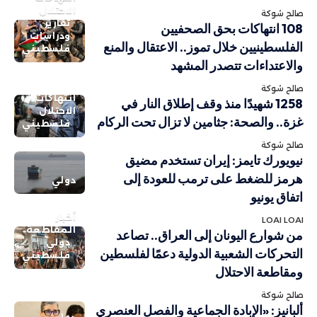
الاحتلال
صالح شوكة
تقارير
108 انتهاكات بحق الصحفيين
ودراسات
الفلسطينيين خلال تموز.. الاعتقال والمنع
فلسطيني
والاعتداءات تتصدر المشهد
صالح شوكة
انتهاكات
1258 شهيدًا منذ وقف إطلاق النار في
الاحتلال
غزة.. والصحة: جثامين لا تزال تحت الركام
فلسطيني
صالح شوكة
نيويورك تايمز: إيران تستخدم مضيق
هرمز للضغط على ترمب للعودة إلى
دولي
اتفاق يونيو
أخبار
LOAI LOAI
المقاطعة
من شوارع اليونان إلى العراق.. تصاعد
دولي
التحركات الشعبية الدولية دعمًا لفلسطين
فلسطيني
ومقاطعة الاحتلال
صالح شوكة
ألبانيز: «الإبادة الجماعية والفصل العنصري