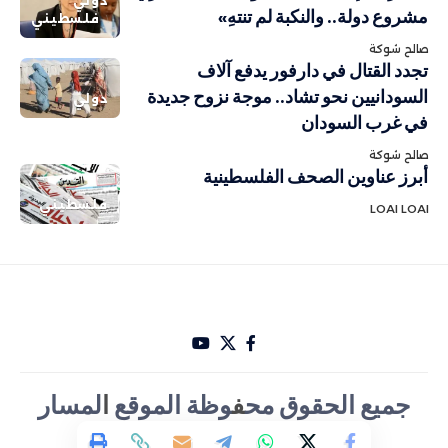
دولي
مشروع دولة.. والنكبة لم تنتهِ»
فلسطيني
صالح شوكة
تجدد القتال في دارفور يدفع آلاف
السودانيين نحو تشاد.. موجة نزوح جديدة
دولي
في غرب السودان
صالح شوكة
أبرز عناوين الصحف الفلسطينية
فلسطيني
LOAI LOAI
جميع الحقوق مح
ف
وظة الموقع
ا
لمسار
الأخباري تصميم Hakam