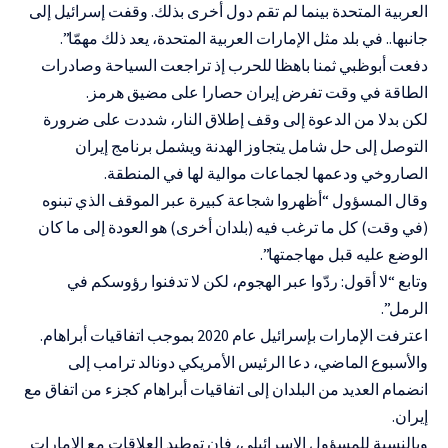
العربية المتحدة بينما لم تقم دول أخرى بذلك. وقفت إسرائيل إلى
جانبها.. في بلد مثل الإمارات العربية المتحدة، يعد ذلك مهمّا”.
دفعت أبوظبي ثمنا باهظا للحرب إذ تراجعت السياحة وصادرات
الطاقة في وقت تفرض إيران حصارا على مضيق هرمز.
لكن بدلا من الدعوة إلى وقف إطلاق النار، شددت على ضرورة
التوصل إلى حل شامل يتجاوز الهدنة ويشمل برنامج إيران
الصاروخي ودعمها لجماعات موالية لها في المنطقة.
وقال المسؤول “أظهروا شجاعة كبيرة عبر الموقف الذي تبنوه
(في وقت) كل ما ترغب فيه (بلدان أخرى) هو العودة إلى ما كان
الوضع عليه قبل مهاجمتها”.
وتابع “لا أقول: ردّوا عبر الهجوم، لكن لا تدفنوا رؤوسكم في
الرمل”.
اعترفت الإمارات بإسرائيل عام 2020 بموجب اتفاقيات أبراهام.
والأسبوع الماضي، دعا الرئيس الأمريكي دونالد ترامب إلى
انضمام العديد من البلدان إلى اتفاقيات أبراهام كجزء من اتفاق مع
إيران.
وبالنسبة للمسؤول الإسرائيلي، فإن توطيد العلاقات مع الإمارات