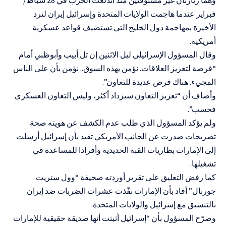
فبراير عندما هاجمت الولايات المتحدة وإسرائيل إيران لترد
الأخيرة بمهاجمة دول الخليج التي تستضيف قواعد عسكرية
أمريكية.
وقال المسؤول الإسرائيلي ليل الاثنين إن تل أبيب وأبوظبي أمام
“فرصة لتعزيز العلاقات. نؤمن بهذه السوق.. نؤمن بأن على الناس
المجيء. هناك فرص عديدة للتعاون”.
وأضاف أن “تعزيز التعاون سيزداد أكثر، وليس التعاون العسكري
فحسب”.
ولم يؤكد المسؤول الذي طلب عدم الكشف عن هويته صحة
تصريحات صدرت عن الجانب الأمريكي تفيد بأن إسرائيل أرسلت
إلى الإمارات بطاريات القبة الحديدية وأفرادا للمساعدة في
تشغيلها.
كما رفض التعليق على تقرير أوردته صحيفة “وول ستريت
جورنال” أفاد بأن الإمارات نفّذت عشرات الضربات ضد إيران
بالتنسيق مع إسرائيل والولايات المتحدة.
وصرّح المسؤول بأن “إسرائيل أثبتت أنها صديقة حقيقية للإمارات