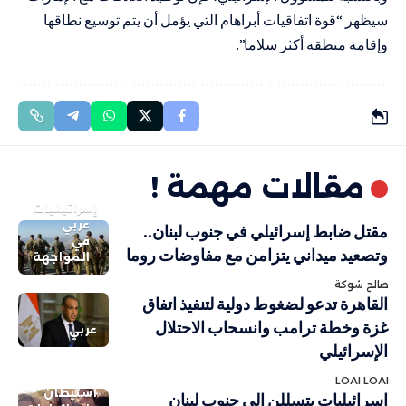
سيظهر “قوة اتفاقيات أبراهام التي يؤمل أن يتم توسيع نطاقها
وإقامة منطقة أكثر سلاما”.
مقالات مهمة !
إسرائيليات
عربي
مقتل ضابط إسرائيلي في جنوب لبنان..
في
وتصعيد ميداني يتزامن مع مفاوضات روما
المواجهة
صالح شوكة
القاهرة تدعو لضغوط دولية لتنفيذ اتفاق
غزة وخطة ترامب وانسحاب الاحتلال
عربي
الإسرائيلي
LOAI LOAI
استيطان
إسرائيليات يتسللن إلى جنوب لبنان