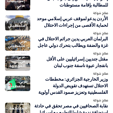
إسرائيليات
للمطالبة بإقامة مستوطنات
عربي
صالح شوكة
الأردن يدعو لموقف عربي إسلامي موحد
عربي
لحماية الأقصى من إجراءات الاحتلال
فلسطيني
صالح شوكة
البرلمان العربي يدين جرائم الاحتلال في
عربي
غزة والضفة ويطالب بتحرك دولي عاجل
فلسطيني
أهم الاخبار
صالح شوكة
عربي
مقتل جنديين إسرائيليين على الأقل
في
بانفجار عبوة ناسفة جنوب لبنان
المواجهة
صالح شوكة
وزير الخارجية الجزائري: مخططات
عربي
الاحتلال تستهدف تقويض الدولة
فلسطيني
الفلسطينية وتعزيز صمود القدس أولوية
صالح شوكة
أخبار
نقابة الصحافيين في مصر تحقق في حادثة
المقاطعة
استضافة ندوة شابها التطبيع مع إسرائيل
عربي