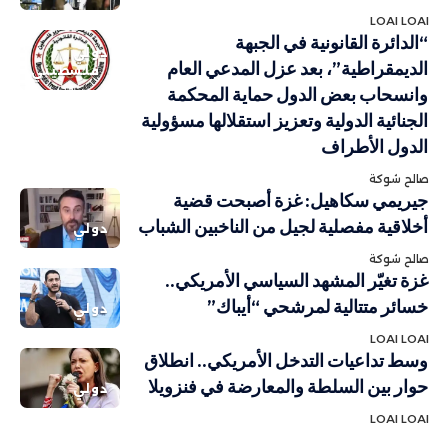
LOAI LOAI
“الدائرة القانونية في الجبهة
دولي
الديمقراطية”، بعد عزل المدعي العام
فلسطيني
وانسحاب بعض الدول حماية المحكمة
الجنائية الدولية وتعزيز استقلالها مسؤولية
الدول الأطراف
صالح شوكة
جيريمي سكاهيل: غزة أصبحت قضية
أخلاقية مفصلية لجيل من الناخبين الشباب
دولي
صالح شوكة
غزة تغيّر المشهد السياسي الأمريكي..
خسائر متتالية لمرشحي “أيباك”
دولي
LOAI LOAI
وسط تداعيات التدخل الأمريكي.. انطلاق
حوار بين السلطة والمعارضة في فنزويلا
دولي
LOAI LOAI