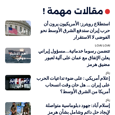
مقالات مهمة !
استطلاع رويترز: الأمريكيون يرون أن
حرب إيران ستدفع الشرق الأوسط نحو
دولي
الفوضى لا الاستقرار
LOAI LOAI
تتضمن رسوما خدماتية…مسؤول إيراني
أهم الاخبار
يعلن الإتفاق مع عمان على آلية لعبور
دولي
مضيق هرمز
رباح
إعلام أمريكي : على ضوء تداعيات الحرب
أهم الاخبار
على إيران … هل حان وقت انسحاب
دولي
أمريكا من الشرق الأوسط؟
رباح
إسلام آباد: جهود دبلوماسية متواصلة
لإيجاد حل دائم وشامل بشأن هرمز
دولي