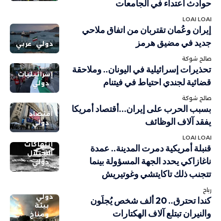
حوادث اعتداء في الجامعات
LOAI LOAI
إيران وعُمان تقتربان من اتفاق ملاحي
جديد في مضيق هرمز
دولي
عربي
صالح شوكة
تحذيرات إسرائيلية في اليونان.. وملاحقة
إسرائيليات
قضائية لجندي احتياط في فيتنام
دولي
صالح شوكة
بسبب الحرب على إيران…أقتصاد أمريكا
اقتصاد
يفقد آلاف الوظائف
دولي
LOAI LOAI
انتهاكات
قنبلة أمريكية دمرت المدينة.. عمدة
الاحتلال
ناغازاكي يحدد الجهة المسؤولة بينما
دولي
تتجنب ذلك تاكايتشي وغوتيريش
رباح
دولي
كندا تحترق.. 20 ألف شخص يُجلَون
بيئة
والنيران تبتلع آلاف الهكتارات
ومناخ