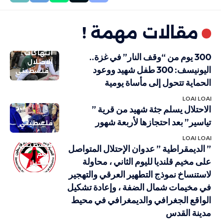
مقالات مهمة !
انتهاكات
300 يوم من “وقف النار” في غزة..
الاحتلال
اليونيسف: 300 طفل شهيد ووعود
فلسطيني
الحماية تتحول إلى مأساة يومية
LOAI LOAI
الاحتلال يسلم جثة شهيد من قرية ”
تياسير” بعد احتجازها لأربعة شهور
فلسطيني
LOAI LOAI
فلسطيني
” الديمقراطية ” عدوان الإحتلال المتواصل
أهم
على مخيم قلنديا لليوم الثاني ، محاولة
الاخبار
لاستنساخ نموذج التطهير العرقي والتهجير
في مخيمات شمال الضفة ، وإعادة تشكيل
الواقع الجغرافي والديمغرافي في محيط
مدينة القدس