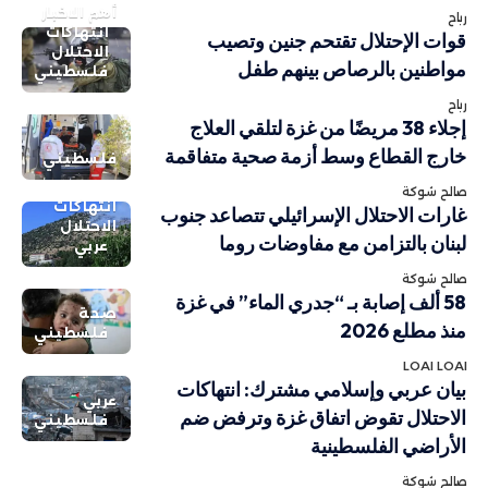
أهم الاخبار
رباح
انتهاكات
قوات الإحتلال تقتحم جنين وتصيب
الاحتلال
مواطنين بالرصاص بينهم طفل
فلسطيني
رباح
إجلاء 38 مريضًا من غزة لتلقي العلاج
خارج القطاع وسط أزمة صحية متفاقمة
فلسطيني
صالح شوكة
انتهاكات
غارات الاحتلال الإسرائيلي تتصاعد جنوب
الاحتلال
لبنان بالتزامن مع مفاوضات روما
عربي
صالح شوكة
58 ألف إصابة بـ “جدري الماء” في غزة
صحة
منذ مطلع 2026
فلسطيني
LOAI LOAI
بيان عربي وإسلامي مشترك: انتهاكات
عربي
الاحتلال تقوض اتفاق غزة وترفض ضم
فلسطيني
الأراضي الفلسطينية
صالح شوكة