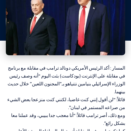
المسار : أكد الرئيس الأمريكي دونالد ترامب في مقابلة مع برنامج
في مقابلة على ​الإنترنت (بودكاست) ​بثت ⁠اليوم “أنه وصف رئيس
الوزراء الإسرائيلي بنيامين نتنياهو بـ”المجنون اللعين” خلال حديث
بينهما.
قائلاً: “لن أقول إنني كنت غاضبا، لكنني كنت منزعجا بعض الشيء
من صراعه المستمر في لبنان”.
ومع ذلك، أصر ترامب قائلاً: “أنا معجب جدا ببيبي، وقد عملنا معا
بشكل رائع”.
كما ذكر ترامب في المقابلة أنه يتطلع إلى لقاء المرشد الأعلى