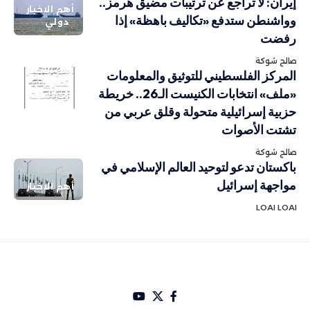
إيران: لا تراجع عن ترتيبات مضيق هرمز..
أهم الاخبار
وواشنطن ستدفع «تكاليف باهظة» إذا
دولي
رفضت
صالح شوكة
أهم الاخبار
المركز الفلسطيني للتوثيق والمعلومات
تقارير
«ملف» انتخابات الكنيست الـ26.. خريطة
ودراسات
حزبية إسرائيلية متحولة وقلق عربي من
تشتت الأصوات
صالح شوكة
باكستان تدعو لتوحيد العالم الإسلامي في
مواجهة إسرائيل
أهم الاخبار
LOAI LOAI