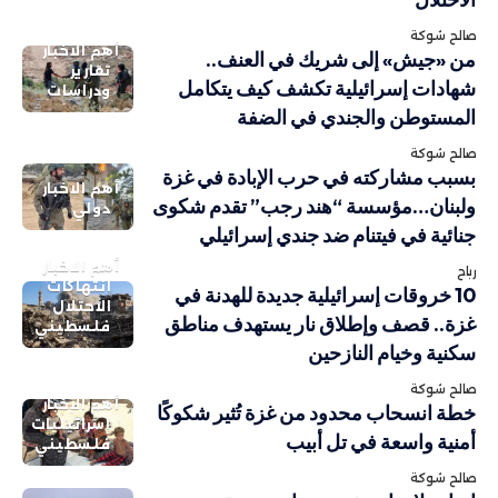
صالح شوكة
أهم الاخبار
من «جيش» إلى شريك في العنف..
تقارير
شهادات إسرائيلية تكشف كيف يتكامل
ودراسات
المستوطن والجندي في الضفة
صالح شوكة
بسبب مشاركته في حرب الإبادة في غزة
أهم الاخبار
ولبنان…مؤسسة “هند رجب” تقدم شكوى
دولي
جنائية في فيتنام ضد جندي إسرائيلي
أهم الاخبار
رباح
انتهاكات
10 خروقات إسرائيلية جديدة للهدنة في
الاحتلال
غزة.. قصف وإطلاق نار يستهدف مناطق
فلسطيني
سكنية وخيام النازحين
صالح شوكة
أهم الاخبار
خطة انسحاب محدود من غزة تُثير شكوكًا
إسرائيليات
أمنية واسعة في تل أبيب
فلسطيني
صالح شوكة