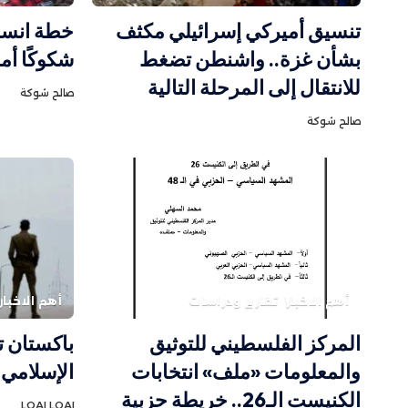
تنسيق أميركي إسرائيلي مكثف
خطة انسح
بشأن غزة.. واشنطن تضغط
شكوكًا أم
للانتقال إلى المرحلة التالية
صالح شوكة
صالح شوكة
أهم الاخبار
تقارير ودراسات
أهم الاخبار
المركز الفلسطيني للتوثيق
باكستان ت
والمعلومات «ملف» انتخابات
الإسلامي 
الكنيست الـ26.. خريطة حزبية
LOAI LOAI