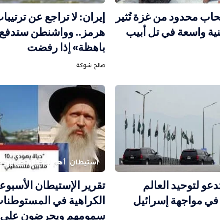
اب محدود من غزة تُثير
إيران: لا تراجع عن ترتيب
نية واسعة في تل أبيب
هرمز.. وواشنطن ستدفع 
باهظة» إذا رفضت
صالح شوكة
استيطان
أهم الاخبار
تقارير و
دعو لتوحيد العالم
تقرير الإستيطان الأسبوع
في مواجهة إسرائيل
الكراهية في المستوطنات
سمومهم ويحرضون على ا