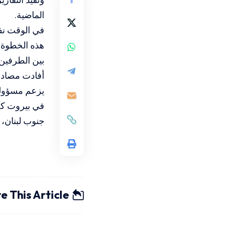
الماضية.
في الوقت نف
هذه الخطوة. 
بين الطرفين
أفادت مصادر
يزعم مسؤولون
في بيروت كجز
جنوب لبنان، 
e This Article