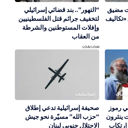
ات مضيق
“التهور”.. بند قضائي إسرائيلي
«تكاليف
لتخفيف جرائم قتل الفلسطينيين
وإفلات المستوطنين والشرطة
من العقاب
LOAI LOAI
دراسات
إسرائيليات
ي رموز
صحيفة إسرائيلية تدعي إطلاق
 ينثرون
“حزب الله” مسيّرة نحو جيش
رتكاب
الاحتلال جنوبي لبنان