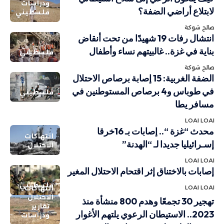
ودراسات
لابتلاع أراضي الضفة؟
فلسطيني
صالح شوكة
انتشال رفات 19 شهيدًا من تحت أنقاض
بناية في غزة.. غالبيتهم نساء وأطفال
فلسطيني
صالح شوكة
الضفة الغربية: 15 إصابة برصاص الاحتلال
في طوباس و4 برصاص المستوطنين في
فلسطيني
مسافر يطا
LOAI LOAI
محدث “غزة “.. إصابات بـ 16خرقا
انتهاكات
إسـرائيليا جديدا لـ “الهدنة”
الاحتلال
LOAI LOAI
إصابات بالاختناق إثر اقتحام الاحتلال المغير
فلسطيني
LOAI LOAI
انتهاكات
الاحتلال
تهجير 30 تجمعًا وهدم 800 منشأة منذ
تقارير
2023.. الاستيطان الرعوي يلتهم الأغوار
ودراسات