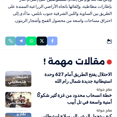
بإطارات مطاطية، وإلقائها باتجاه الأراضي الزراعية الممتدة على
الطريق بين الساوية واللبن الشرقية جنوب نابلس، ما أدى إلى
احتراق مساحات واسعة من محصول القمح وأشجار الزيتون.
مقالات مهمة !
الاحتلال يفتح الطريق أمام 627 وحدة
استيطان
استيطانية جديدة شمال رام الله
فلسطيني
صالح شوكة
أهم الاخبار
خطة انسحاب محدود من غزة تُثير شكوكًا
إسرائيليات
أمنية واسعة في تل أبيب
فلسطيني
استيطان
صالح شوكة
تقارير
كيف يتحول الرعي إلى سلاح استيطاني