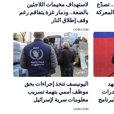
 تصدّع
لاستهداف مخيمات اللاجئين
المعركة
بالضفة.. ودمار غزة يتفاقم رغم
وقف إطلاق النار
LOAI LOAI
دولي
هد
اليونيسف تتخذ إجراءات بحق
درات
موظف أممي بتهمة تسريب
برنامج
معلومات سرية لإسرائيل
LOAI LOAI