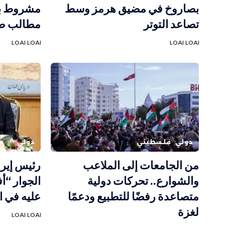
بصاروخ في مضيق هرمز وسط
مشروط بم
تصاعد التوتر
مطالب ط
LOAI LOAI
LOAI LOAI
دولي
فلسطيني
دولي
من الجامعات إلى الملاعب
رئيس إيرا
والشوارع.. تحركات دولية
الجوار “أ
متصاعدة رفضًا للتطبيع ودعمًا
عليه في ا
لغزة
LOAI LOAI