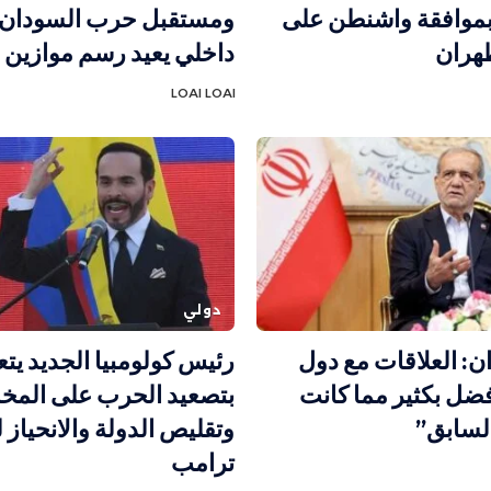
وافقة واشنطن على
ومستقبل حرب السودان..
هران
داخلي يعيد رسم موازين 
LOAI LOAI
دولي
ن: العلاقات مع دول
رئيس كولومبيا الجديد يتع
فضل بكثير مما كانت
بتصعيد الحرب على المخ
لسابق”
وتقليص الدولة والانحياز ل
ترامب