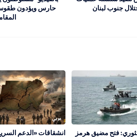
تلال جنوب لبنان
حارس ويؤدون طقوساً
المقام
عربي
ثوري: فتح مضيق هرمز
انشقاقات «الدعم السري