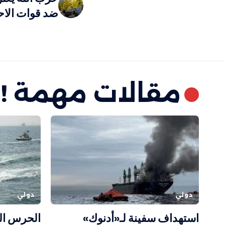
ضد قوات الاح
مقالات مهمة !
دولي
دولي
استهداف سفينة لـ«أدنوك»
الحرس ال