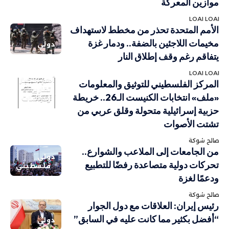
موازين المعركة
LOAI LOAI
الأمم المتحدة تحذر من مخطط لاستهداف
مخيمات اللاجئين بالضفة.. ودمار غزة
دولي
يتفاقم رغم وقف إطلاق النار
LOAI LOAI
أهم الاخبار
المركز الفلسطيني للتوثيق والمعلومات
تقارير
«ملف» انتخابات الكنيست الـ26.. خريطة
ودراسات
حزبية إسرائيلية متحولة وقلق عربي من
تشتت الأصوات
صالح شوكة
من الجامعات إلى الملاعب والشوارع..
دولي
تحركات دولية متصاعدة رفضًا للتطبيع
فلسطيني
ودعمًا لغزة
صالح شوكة
رئيس إيران: العلاقات مع دول الجوار
“أفضل بكثير مما كانت عليه في السابق”
دولي