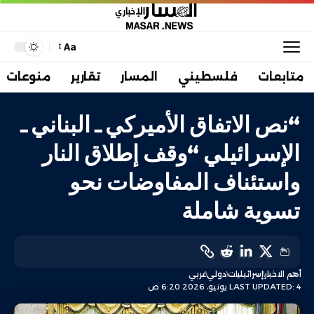
Aa
متابعات
فلسطيني
المسار
تقارير
منوعات
“نص الاتفاق الأميركي ـ البناني ـ
الإسرائيلي “وقف إطلاق النار
واستئناف المفاوضات نحو
تسوية شاملة
أهم الاخبار
إسرائيليات
دولي
عربي
LAST UPDATED: 4 يونيو، 2026 6:20 ص